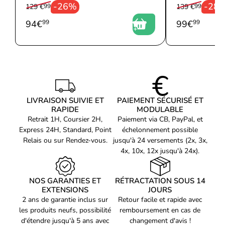
28,6 cm x Hauteur: 55 cm x
Largeur
-26%
-28
129 €
99
139 €
99
Profondeur/longueur: 42 cm
94
€
99
99
€
99
Poids
9,7 kg
Code EAN
Voir produits Thermaltake
4711475649798
Référence produit
Voir les boîtier pc Thermaltake
01502772
Référence constructeur
CA-1Z1-00MNWN-00
LIVRAISON SUIVIE ET
PAIEMENT SÉCURISÉ ET
RAPIDE
MODULABLE
Retrait 1H, Coursier 2H,
Paiement via CB, PayPal, et
Express 24H, Standard, Point
échelonnement possible
Relais ou sur Rendez-vous.
jusqu'à 24 versements (2x, 3x,
4x, 10x, 12x jusqu'à 24x).
NOS GARANTIES ET
RÉTRACTATION SOUS 14
EXTENSIONS
JOURS
2 ans de garantie inclus sur
Retour facile et rapide avec
les produits neufs, possibilité
remboursement en cas de
d'étendre jusqu'à 5 ans avec
changement d'avis !