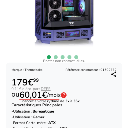
Photos non contractuelles.
Marque : Thermaltake
Référence constructeur : 01502772
179€
99
0,11€ d'éco-part
DEEE
60,01€
ou
/mois
?
Financez à votre rythme de
3x
à
36x
Caractéristiques Principales
Utilisation :
Bureautique
Utilisation :
Gamer
Format Carte-mère :
ATX