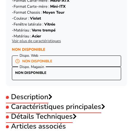
Format Carte-mère :
Micro-ATX
Format Carte-mère :
Mini-ITX
Format Chassis :
Moyen Tour
Couleur :
Violet
Fenêtre latérale :
Vitrée
Matériau :
Verre trempé
Matériau :
Acier
Voir plus de caractéristiques
NON DISPONIBLE
Dispo. Web
NON DISPONIBLE
Dispo. Magasin
NON DISPONIBLE
Description
Caractéristiques principales
Utilisation :
Détails Techniques
Bureautique
Utilisation :
Gamer
Articles associés
Format Carte-mère :
ATX
Type
Boîtier PC
Format Carte-mère :
Micro-ATX