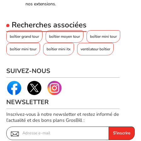
nos extensions.
Design innovant et esthétique
Recherches associées
Compatibilité avec différentes cartes mères
Espace de stockage et refroidissement optimal
boîtier grand tour
boîtier moyen tour
boîtier mini tour
boîtier mini tour
boîtier mini itx
ventilateur boîtier
SUIVEZ-NOUS
NEWSLETTER
Inscrivez-vous à notre newsletter et restez informé de
l’actualité et des bons plans GrosBill :
S'inscrire