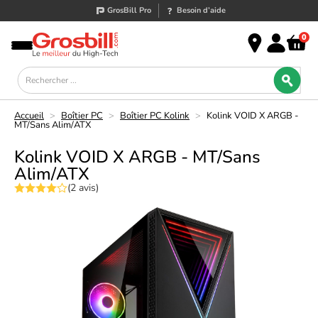
GrosBill Pro
Besoin d’aide
0
Accueil
>
Boîtier PC
>
Boîtier PC Kolink
>
Kolink VOID X ARGB -
MT/Sans Alim/ATX
Kolink VOID X ARGB - MT/Sans
Alim/ATX
(2 avis)