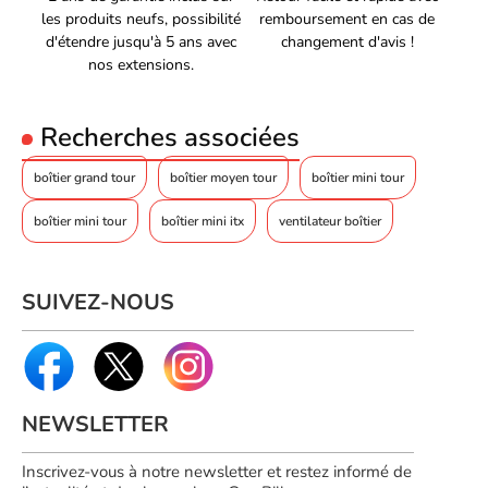
compatibilité avec les cartes mères ATX, E-ATX, Micro-ATX et
les produits neufs, possibilité
remboursement en cas de
Mini-ITX, son vitrage RGB, ses lumières LED et sa haute capacité
d'étendre jusqu'à 5 ans avec
changement d'avis !
de refroidissement le rendent parfait pour les gamers, les
nos extensions.
passionnés et les professionnels.
Recherches associées
boîtier grand tour
boîtier moyen tour
boîtier mini tour
boîtier mini tour
boîtier mini itx
ventilateur boîtier
SUIVEZ-NOUS
NEWSLETTER
Inscrivez-vous à notre newsletter et restez informé de