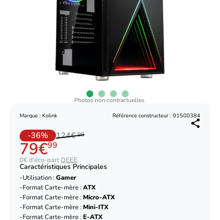
Photos non contractuelles.
Marque : Kolink
Référence constructeur : 01500384
-36%
124€
99
79€
99
0€ d'éco-part
DEEE
Caractéristiques Principales
Utilisation :
Gamer
Format Carte-mère :
ATX
Format Carte-mère :
Micro-ATX
Format Carte-mère :
Mini-ITX
Format Carte-mère :
E-ATX