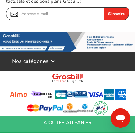
l’actualité et des bons plans GrosBill :
S'inscrire
Nos catégories
Points Forts
Conditions générales de réservation
Conditions générales de vente
Mentions
AJOUTER AU PANIER
légales
Vos informations personnelles
Préférences Cookies
Aide &
Contact
Devenez partenaires
Marques
Blog
Format ATX et compatibilité avec les cartes mères ATX, E-