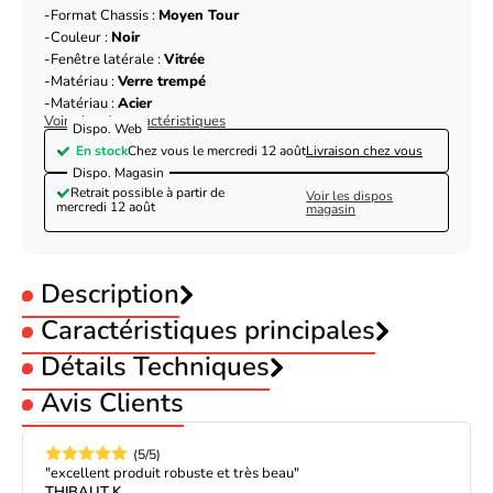
Format Chassis :
Moyen Tour
Couleur :
Noir
Fenêtre latérale :
Vitrée
Matériau :
Verre trempé
Matériau :
Acier
Voir plus de caractéristiques
Dispo. Web
En stock
Chez vous le
mercredi 12 août
Livraison chez vous
Dispo. Magasin
Retrait possible à partir de
Voir les dispos
mercredi 12 août
magasin
Description
Caractéristiques principales
Utilisation :
Détails Techniques
Gamer
Format Carte-mère :
ATX
Avis Clients
Format Carte-mère :
Micro-ATX
Dimensions du boîtier
415 x 210 x 453 mm
Format Carte-mère :
Mini-ITX
Cartes graphiques (L x H
Format Carte-mère :
E-ATX
Jusqu'à 365 mm
x P)
(5/5)
Kolink VOID X ARGB - MT/Sans Alim/ATX
Format Chassis :
Moyen Tour
"excellent produit robuste et très beau"
Couleur :
Noir
E-ATX / ATX / Micro ATX / Mini-
THIBAUT K