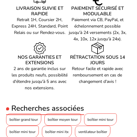
Le châssis en acier assure une robustesse à toute épreuve tandis
2x 2,5"
LIVRAISON SUIVIE ET
PAIEMENT SÉCURISÉ ET
que la fenêtre latérale en verre trempé met en valeur l'intérieur de
Emplacements PCI
7
RAPIDE
MODULABLE
votre boîtier et offre une vue imprenable sur vos composants.
Retrait 1H, Coursier 2H,
Paiement via CB, PayPal, et
Panneau d’E/S :
2 ports USB-A 3.0
Express 24H, Standard, Point
échelonnement possible
1 port USB-A 2.0
Relais ou sur Rendez-vous.
jusqu'à 24 versements (2x, 3x,
Design élégant et moderne
4x, 10x, 12x jusqu'à 24x).
1x 3,5 mm HD-Audio
Le boîtier PC Kolink Observatory MX Glass ARGB Blanc est doté
1x bouton d’alimentation
d'un design élégant et moderne qui ajoutera une touche de
NOS GARANTIES ET
RÉTRACTATION SOUS 14
1x bouton de réinitialisation
sophistication à votre setup.
EXTENSIONS
JOURS
2 ans de garantie inclus sur
Retour facile et rapide avec
Dégagement du GPU
330 millimètre
les produits neufs, possibilité
remboursement en cas de
Refroidisseur de
jusqu’à 160 mm
d'étendre jusqu'à 5 ans avec
changement d'avis !
processeur
nos extensions.
Bloc d’alimentation
dégagement max. 180 mm
Code EAN
Voir produits Kolink
5999094005839
Recherches associées
Référence produit
Voir les boîtier pc Kolink
01502606
boîtier grand tour
boîtier moyen tour
boîtier mini tour
Référence constructeur
OBSERVATORY MX GW
boîtier mini tour
boîtier mini itx
ventilateur boîtier