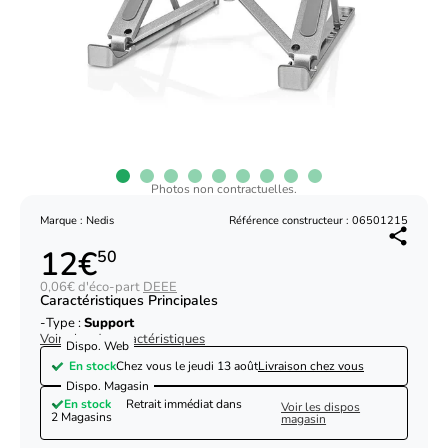
Photos non contractuelles.
Marque : Nedis
Référence constructeur : 06501215
12€
50
0,06€ d'éco-part
DEEE
Caractéristiques Principales
Type :
Support
Voir plus de caractéristiques
Dispo. Web
En stock
Chez vous le
jeudi 13 août
Livraison chez vous
Dispo. Magasin
En stock
Retrait immédiat dans
Voir les dispos
2 Magasins
magasin