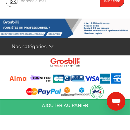
S'inscrire
Voir les accessoire pc portable UGREEN
Nos catégories
Conditions générales de réservation
Conditions générales de vente
Mentions
AJOUTER AU PANIER
légales
Vos informations personnelles
Préférences Cookies
Aide &
Contact
Devenez partenaires
Marques
Blog