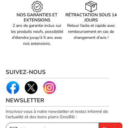
Quantité de ports HDMI
2
Productivité optimisée
Grâce à ses multiples ports, cette station d'accueil vous permet
NOS GARANTIES ET
RÉTRACTATION SOUS 14
Entrée jack microphone
Non
de maximiser votre productivité en réduisant les temps de
EXTENSIONS
JOURS
Réseau
branchement et débranchement, tout en gardant un espace de
2 ans de garantie inclus sur
Retour facile et rapide avec
travail bien organisé et fonctionnel.
les produits neufs, possibilité
remboursement en cas de
Ethernet/LAN
Oui
d'étendre jusqu'à 5 ans avec
changement d'avis !
Nombre de port ethernet
Liste d'avantages : - Connectez jusqu'à 10 appareils
nos extensions.
1
LAN (RJ-45)
simultanément - Compatible avec une large variété d'appareils
USB-C - Optimisation de la productivité en un seul geste
représentation /
réalisation
Cartes mémoire
SUIVEZ-NOUS
SD
compatibles
Couleur du produit
Gris
Code EAN
6941876243808
NEWSLETTER
Référence produit
06501563
Inscrivez-vous à notre newsletter et restez informé de
Référence constructeur
l’actualité et des bons plans GrosBill :
45380
Voir produits UGREEN