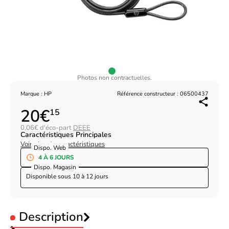
Photos non contractuelles.
Marque : HP
Référence constructeur : 06500437
20€
15
0,06€ d'éco-part
DEEE
Caractéristiques Principales
Voir plus de caractéristiques
Dispo. Web
4 À 6 JOURS
Dispo. Magasin
Disponible sous
10 à 12 jours
Description