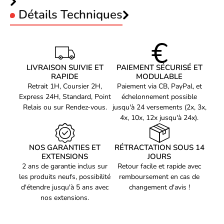
Détails Techniques
CARACTÉRISTIQUES
Matériel
Acier galvanisé
Couleur du produit
Noir
LIVRAISON SUIVIE ET
PAIEMENT SÉCURISÉ ET
Type de serrure
RAPIDE
Verrouillage à combinaison
MODULABLE
Retrait 1H, Coursier 2H,
Paiement via CB, PayPal, et
Segment HP
Professionnel
Express 24H, Standard, Point
échelonnement possible
POIDS ET DIMENSIONS
Relais ou sur Rendez-vous.
jusqu'à 24 versements (2x, 3x,
4x, 10x, 12x jusqu'à 24x).
Poids
160 g
Longueur de câble
1,83 m
NOS GARANTIES ET
RÉTRACTATION SOUS 14
Diamètre du câble
4,4 mm
EXTENSIONS
JOURS
2 ans de garantie inclus sur
Retour facile et rapide avec
DONNÉES LOGISTIQUES
les produits neufs, possibilité
remboursement en cas de
Code du système harmonisé
83014090
d'étendre jusqu'à 5 ans avec
changement d'avis !
Code EAN
nos extensions.
Voir produits HP
0889894466136
Référence produit
Voir les accessoire pc portable HP
06500437