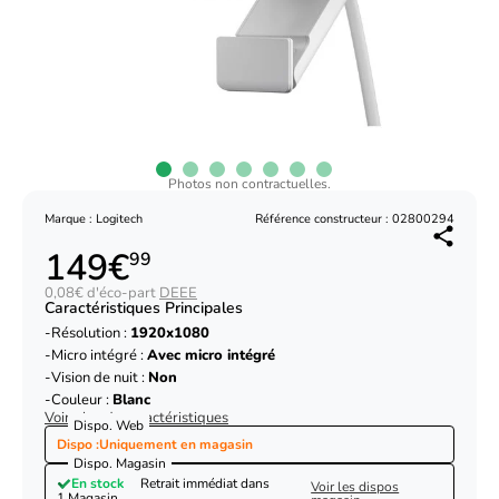
Photos non contractuelles.
Marque : Logitech
Référence constructeur : 02800294
149€
99
0,08€ d'éco-part
DEEE
Caractéristiques Principales
Résolution :
1920x1080
Micro intégré :
Avec micro intégré
Vision de nuit :
Non
Couleur :
Blanc
Voir plus de caractéristiques
Dispo. Web
Dispo :
Uniquement en magasin
Dispo. Magasin
En stock
Retrait immédiat dans
Voir les dispos
1 Magasin