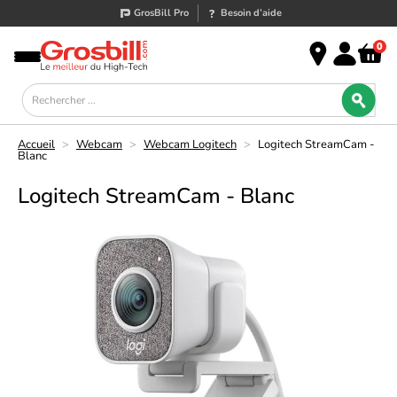
GrosBill Pro
Besoin d’aide
0
Accueil
>
Webcam
>
Webcam Logitech
>
Logitech StreamCam -
Blanc
Logitech StreamCam - Blanc