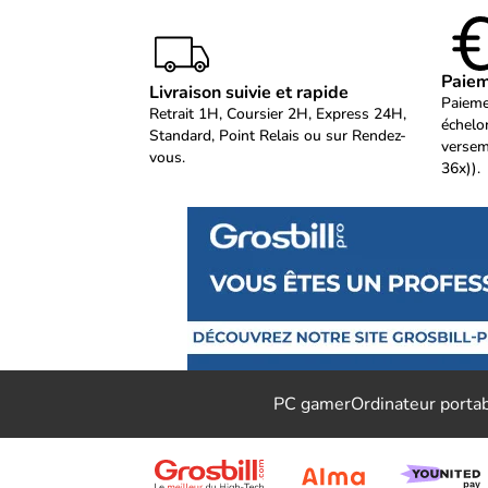
Paiem
Livraison suivie et rapide
Paieme
Retrait 1H, Coursier 2H, Express 24H,
échelo
Standard, Point Relais ou sur Rendez-
versem
vous.
36x)).
PC gamer
Ordinateur porta