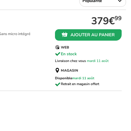
379€
99
 Sans micro intégré
AJOUTER AU PANIER
WEB
En stock
Livraison chez vous
mardi 11 août
MAGASIN
Disponible
mardi 11 août