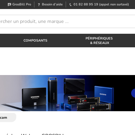
GrosBill Pro
Besoin d’aide
01 82 88 95 19
(appel non surtaxé)
PÉRIPHÉRIQUES
COMPOSANTS
& RÉSEAUX
cam