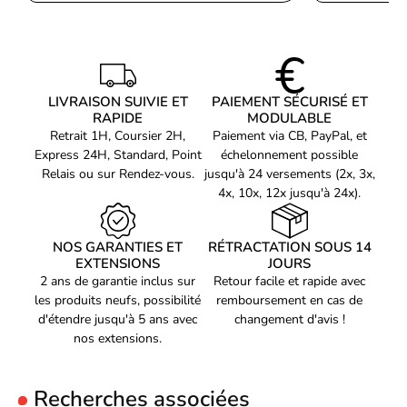
Diamètre ventilateur
120 mm
Niveau sonore maxi
30 dB
Vitesse de rotation mini
300 RPM
Vitesse de rotation maxi
2450 RPM
LIVRAISON SUIVIE ET
PAIEMENT SÉCURISÉ ET
RAPIDE
MODULABLE
Débit d'air maxi
79.9 CFM
Retrait 1H, Coursier 2H,
Paiement via CB, PayPal, et
Pression
3.26 mm/H2O
Express 24H, Standard, Point
échelonnement possible
Relais ou sur Rendez-vous.
jusqu'à 24 versements (2x, 3x,
Matériau(x)
Cuivre/Aluminium
4x, 10x, 12x jusqu'à 24x).
Utilisation
Gamer
Compatibilité radiateur
Radiateur 360 mm
NOS GARANTIES ET
RÉTRACTATION SOUS 14
AIO
EXTENSIONS
JOURS
Hauteur (ventilateur
55 mm
2 ans de garantie inclus sur
Retour facile et rapide avec
inclus)
Largeur (ventilateur
les produits neufs, possibilité
remboursement en cas de
399.5 mm
inclus)
d'étendre jusqu'à 5 ans avec
changement d'avis !
Profondeur (ventilateur
nos extensions.
120 mm
inclus)
Référence produit
Voir produits Lian-Li
09603025
Recherches associées
Référence constructeur