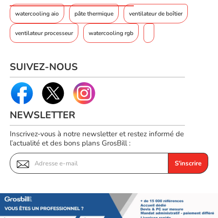
Voir les watercooling Lian-Li
GA2ALCD36B-TBE
watercooling aio
pâte thermique
ventilateur de boîtier
ventilateur processeur
watercooling rgb
SUIVEZ-NOUS
NEWSLETTER
Inscrivez-vous à notre newsletter et restez informé de
l’actualité et des bons plans GrosBill :
S'inscrire