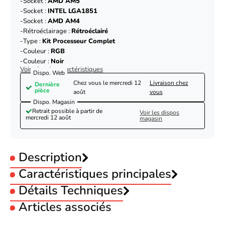
Socket :
AMD AM5
Socket :
INTEL LGA1851
Socket :
AMD AM4
Rétroéclairage :
Rétroéclairé
Type :
Kit Processeur Complet
Couleur :
RGB
Couleur :
Noir
Voir plus de caractéristiques
Dispo. Web
Chez vous le
mercredi 12
Livraison chez
Dernière
pièce
août
vous
Dispo. Magasin
Retrait possible à partir de
Voir les dispos
mercredi 12 août
magasin
Description
Caractéristiques principales
Format Radiateur :
Détails Techniques
360mm
Socket :
INTEL LGA1200
Articles associés
Socket :
INTEL LGA1700
Désignation
Lian Li Galahad II LCD 360 (noir)
Socket :
AMD AM5
Marque
Lian Li