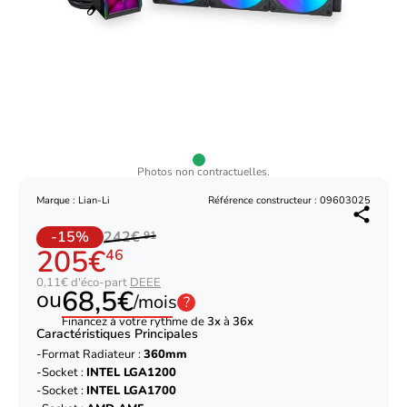
Photos non contractuelles.
Marque : Lian-Li
Référence constructeur : 09603025
-15%
242€
91
205€
46
0,11€ d'éco-part
DEEE
68,5€
ou
/mois
?
Financez à votre rythme de
3x
à
36x
Caractéristiques Principales
Format Radiateur :
360mm
Socket :
INTEL LGA1200
Socket :
INTEL LGA1700