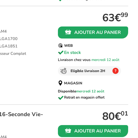
63€
99
 AM4
AJOUTER AU PANIER
L LGA1700
WEB
L LGA1851
En stock
cesseur Complet
Livraison chez vous
mercredi 12 août
Eligible livraison 2H
?
MAGASIN
Disponible
mercredi 12 août
80€
01
16-Seconde Vie-
AJOUTER AU PANIER
 AM4