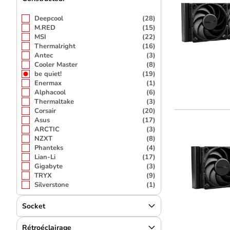
Deepcool
(28)
M.RED
(15)
MSI
(22)
Thermalright
(16)
Antec
(3)
Cooler Master
(8)
be quiet!
(19)
Enermax
(1)
Alphacool
(6)
Thermaltake
(3)
Corsair
(20)
Asus
(17)
ARCTIC
(3)
NZXT
(8)
Phanteks
(4)
Lian-Li
(17)
Gigabyte
(3)
TRYX
(9)
Silverstone
(1)
Socket
Rétroéclairage