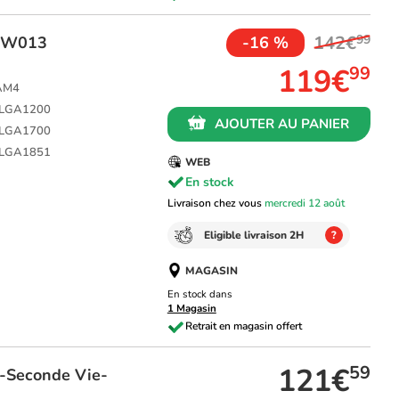
142€
99
 BW013
-16 %
119€
99
 AM4
L LGA1200
AJOUTER AU PANIER
L LGA1700
L LGA1851
WEB
En stock
Livraison chez vous
mercredi 12 août
Eligible livraison 2H
?
MAGASIN
En stock dans
1 Magasin
121€
59
r-Seconde Vie-