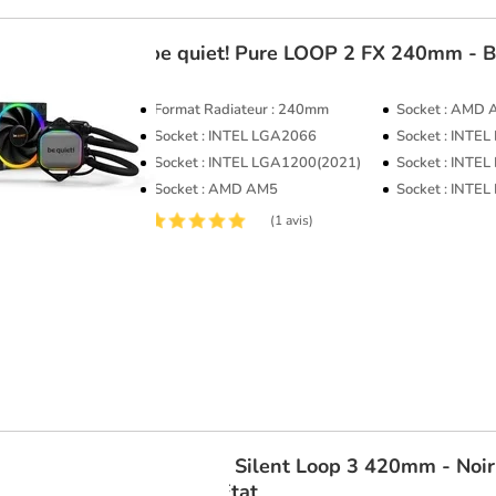
be quiet!
Pure LOOP 2 FX 240mm -
Format Radiateur : 240mm
Socket : AMD
Socket : INTEL LGA2066
Socket : INTE
Socket : INTEL LGA1200(2021)
Socket : INTE
Socket : AMD AM5
Socket : INTE
(1 avis)
be quiet!
Silent Loop 3 420mm - Noi
Parfait Etat