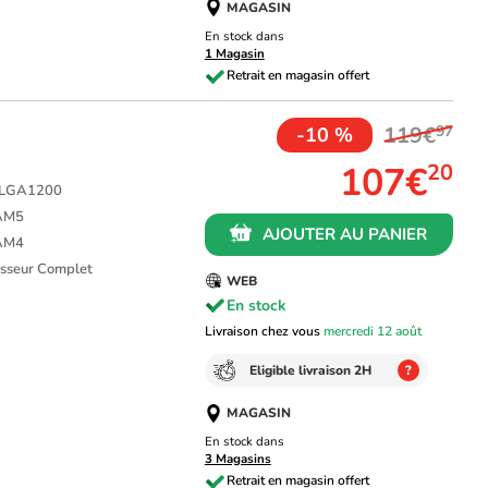
MAGASIN
En stock dans
1 Magasin
119€
97
-10 %
107€
20
L LGA1200
 AM5
AJOUTER AU PANIER
 AM4
cesseur Complet
WEB
En stock
Livraison chez vous
mercredi 12 août
Eligible livraison 2H
?
MAGASIN
En stock dans
3 Magasins