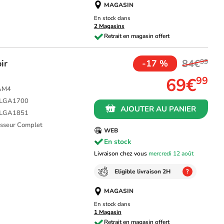
MAGASIN
En stock dans
2 Magasins
84€
99
ir
-17 %
69€
99
 AM4
L LGA1700
AJOUTER AU PANIER
L LGA1851
cesseur Complet
WEB
En stock
Livraison chez vous
mercredi 12 août
Eligible livraison 2H
?
MAGASIN
En stock dans
1 Magasin