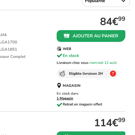
84€
99
 AM4
AJOUTER AU PANIER
L LGA1700
WEB
L LGA1851
En stock
cesseur Complet
Livraison chez vous
mercredi 12 août
Eligible livraison 2H
?
MAGASIN
En stock dans
1 Magasin
114€
99