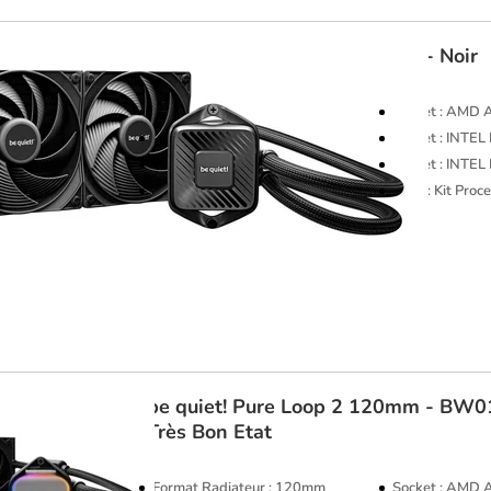
be quiet!
Pure Loop 3 240mm - Noir
Format Radiateur : 240mm
Socket : AMD
Socket : INTEL LGA1200
Socket : INTE
Socket : AMD AM5
Socket : INTE
Rétroéclairage : Non rétroéclairé
Type : Kit Pro
be quiet!
Pure Loop 2 120mm - BW0
Très Bon Etat
Format Radiateur : 120mm
Socket : AMD