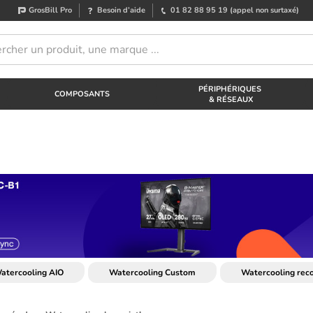
GrosBill Pro
Besoin d’aide
01 82 88 95 19
(appel non surtaxé)
PÉRIPHÉRIQUES
COMPOSANTS
& RÉSEAUX
atercooling AIO
Watercooling Custom
Watercooling rec