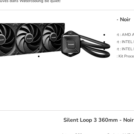
ouvés dans Watercooling be quiet!
be quiet!
Pure Loop 3 360mm - Noir
Format Radiateur : 360mm
Socket : AMD
Socket : INTEL LGA1200
Socket : INTE
Socket : AMD AM5
Socket : INTE
Rétroéclairage : Non rétroéclairé
Type : Kit Pro
be quiet!
Silent Loop 3 360mm - Noir