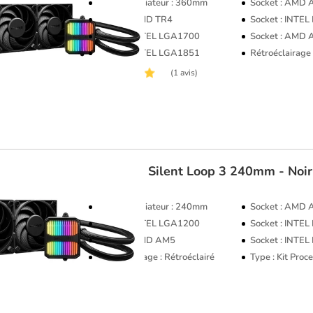
Format Radiateur : 360mm
Socket : AMD
Socket : AMD TR4
Socket : INTE
Socket : INTEL LGA1700
Socket : AMD
Socket : INTEL LGA1851
Rétroéclairage 
(1 avis)
be quiet!
Silent Loop 3 240mm - Noir
Format Radiateur : 240mm
Socket : AMD
Socket : INTEL LGA1200
Socket : INTE
Socket : AMD AM5
Socket : INTE
Rétroéclairage : Rétroéclairé
Type : Kit Pro