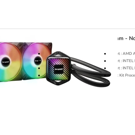
be quiet!
Pure Loop 3 LX 240mm - No
Format Radiateur : 240mm
Socket : AMD
Socket : INTEL LGA1200
Socket : INTE
Socket : AMD AM5
Socket : INTE
Rétroéclairage : Rétroéclairé
Type : Kit Pro