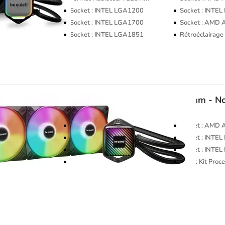
Socket : INTEL LGA1200
Socket : INTE
Socket : INTEL LGA1700
Socket : AMD
Socket : INTEL LGA1851
Rétroéclairage 
be quiet!
Pure Loop 3 LX 360mm - No
Format Radiateur : 360mm
Socket : AMD
Socket : INTEL LGA1200
Socket : INTE
Socket : AMD AM5
Socket : INTE
Rétroéclairage : Rétroéclairé
Type : Kit Pro