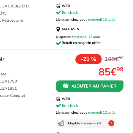
L LGA1200(2021)
WEB
En stock
 AM5
Livraison chez vous
mercredi 12 août
: Rétroéclairé
MAGASIN
Disponible
mercredi 12 août
109€
99
ir
-21 %
85€
99
 AM4
L LGA1700
AJOUTER AU PANIER
L LGA1851
cesseur Complet
WEB
En stock
Livraison chez vous
mercredi 12 août
Eligible livraison 2H
?