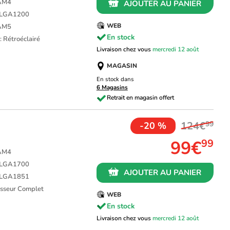
 AM4
AJOUTER AU PANIER
L LGA1200
WEB
 AM5
En stock
: Rétroéclairé
Livraison chez vous
mercredi 12 août
MAGASIN
En stock dans
6 Magasins
124€
99
-20 %
99€
99
 AM4
L LGA1700
AJOUTER AU PANIER
L LGA1851
cesseur Complet
WEB
En stock
Livraison chez vous
mercredi 12 août