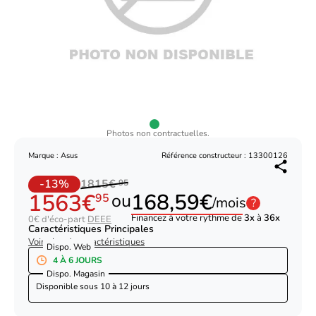
Photos non contractuelles.
Marque : Asus
Référence constructeur : 13300126
-13%
1815€
95
1563€
168,59€
ou
95
/mois
?
Financez à votre rythme de
3x
à
36x
0€ d'éco-part
DEEE
Caractéristiques Principales
Voir plus de caractéristiques
Dispo. Web
4 À 6 JOURS
Dispo. Magasin
Disponible sous
10 à 12 jours