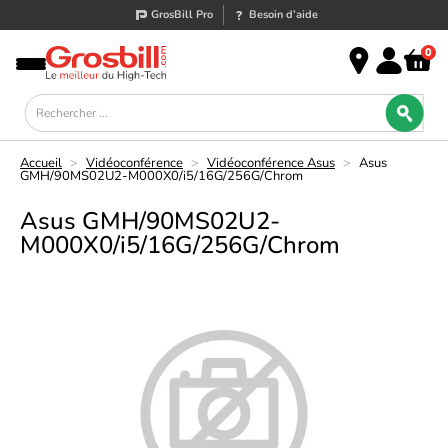
GrosBill Pro
Besoin d’aide
0
Accueil
>
Vidéoconférence
>
Vidéoconférence Asus
>
Asus
GMH/90MS02U2-M000X0/i5/16G/256G/Chrom
Asus GMH/90MS02U2-
M000X0/i5/16G/256G/Chrom