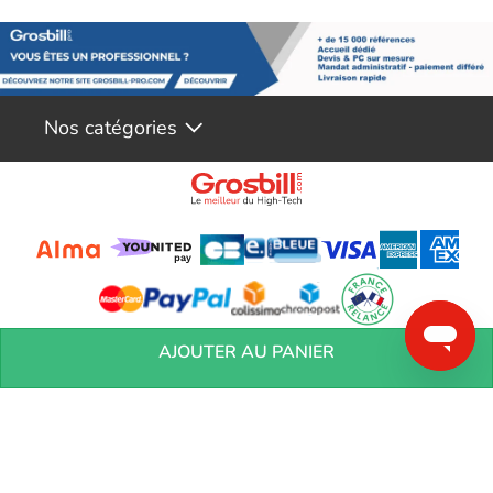
Nos catégories
Conditions générales de réservation
Conditions générales de vente
Mentions
AJOUTER AU PANIER
légales
Vos informations personnelles
Préférences Cookies
Aide &
Contact
Devenez partenaires
Marques
Blog