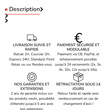
Description
Code EAN
Voir produits Asus
4711387925331
Référence produit
Voir les vidéoconférence Asus
13300126
Référence constructeur
LIVRAISON SUIVIE ET
PAIEMENT SÉCURISÉ ET
90MS02U2-M000X0
RAPIDE
MODULABLE
Retrait 1H, Coursier 2H,
Paiement via CB, PayPal, et
Express 24H, Standard, Point
échelonnement possible
Relais ou sur Rendez-vous.
jusqu'à 24 versements (2x, 3x,
4x, 10x, 12x jusqu'à 24x).
NOS GARANTIES ET
RÉTRACTATION SOUS 14
EXTENSIONS
JOURS
2 ans de garantie inclus sur
Retour facile et rapide avec
les produits neufs, possibilité
remboursement en cas de
d'étendre jusqu'à 5 ans avec
changement d'avis !
nos extensions.