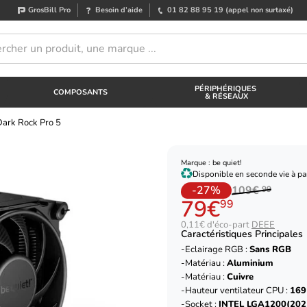
GrosBill Pro
Besoin d’aide
01 82 88 95 19
(appel non surtaxé)
PÉRIPHÉRIQUES
COMPOSANTS
& RÉSEAUX
Dark Rock Pro 5
Marque : be quiet!
Disponible en seconde vie à par
-27%
109€
99
79€
99
0,11€ d'éco-part
DEEE
Caractéristiques Principales
Eclairage RGB :
Sans RGB
Matériau :
Aluminium
Matériau :
Cuivre
Hauteur ventilateur CPU :
16
Socket :
INTEL LGA1200(202