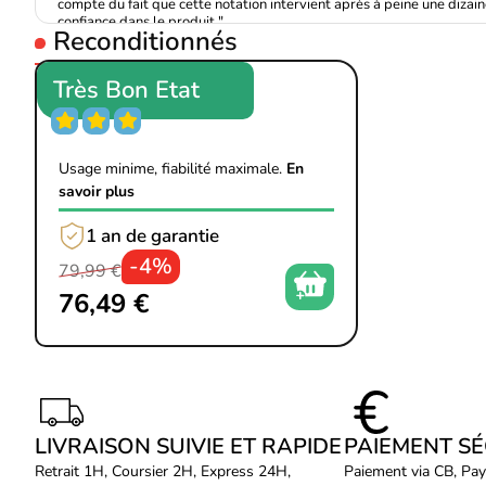
compte du fait que cette notation intervient après à peine une dizaine 
confiance dans le produit."
Reconditionnés
FRANCIS F
Très Bon Etat
Usage minime, fiabilité maximale.
En
savoir plus
1 an de garantie
-4%
79,99 €
76,49 €
LIVRAISON SUIVIE ET RAPIDE
PAIEMENT S
Retrait 1H, Coursier 2H, Express 24H,
Paiement via CB, Pay