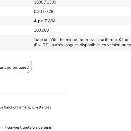
1500 / 1300
0,20 / 0,28
4-pin PWM
300.000
Tube de pâte thermique, Tournevis cruciforme, Kit d
(EN, DE - autres langues disponibles en version numé
eur cpu be quiet!
En fonctionnement, il reste très
m. Il convient toutefois de tenir