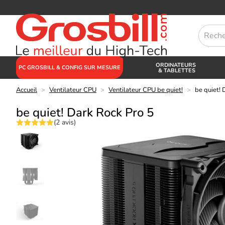
ORDINATEURS
PC GROSBILL & CONFIG SUR MESURE
& TABLETTES
Accueil
>
Ventilateur CPU
>
Ventilateur CPU be quiet!
>
be quiet! 
be quiet! Dark Rock Pro 5
(2 avis)