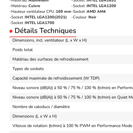
Matériau :
Aluminium
Socket :
INTEL LGA1851
Matériau :
Cuivre
Socket :
INTEL LGA1200
Hauteur ventilateur CPU :
169 mm
Socket :
AMD AM4
Socket :
INTEL LGA1200(2021)
Couleur :
Noir
Socket :
INTEL LGA1700
Détails Techniques
Dimensions, incl. ventilateur (L x W x H)
Poids total
Matériau des surfaces de refroidissement
Types de sockets
Capacité maximale de refroidissement (W TDP)
Niveau sonore (dB(A)) à 50 % / 75 % / 100 % (tr/min) en Perfor
Niveau sonore (dB(A)) à 50 % / 75 % / 100 % (tr/min) en Quiet 
Nombre de caloducs / diamètre
Dimensions (L x W x H)
Vitesse de rotation (tr/min) à 100 % PWM en Performance Mode