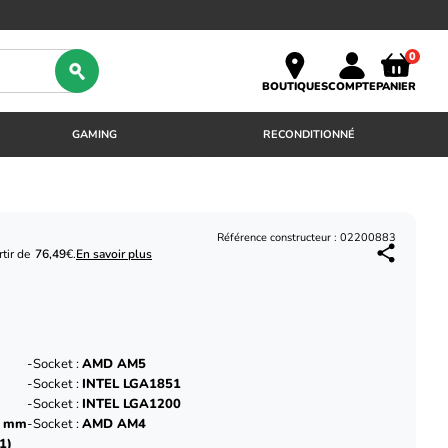
0
BOUTIQUES
COMPTE
PANIER
GAMING
RECONDITIONNÉ
Référence constructeur : 02200883
tir de
76,49
€.
En savoir plus
Socket :
AMD AM5
Socket :
INTEL LGA1851
Socket :
INTEL LGA1200
9 mm
Socket :
AMD AM4
1)