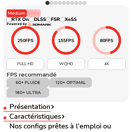
Medium
Ultra
RTX On
DLSS
FSR
XeSS
Powered by
250
FPS
155
FPS
80
FPS
FULL HD
WQHD
4K
FPS recommandé
60+ FLUIDE
120+ OPTIMAL
180+ ULTRA
Présentation
Caractéristiques
Nos configs prêtes à l'emploi ou