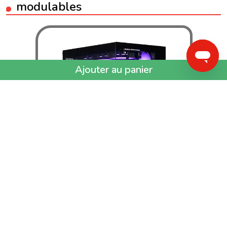
modulables
PC GAMER
SPECTRAL
Personnalisation possible
Intel i7 14700KF
32 Go DDR5 RGB
RTX 5080
2 To SSD NVMe