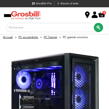
GrosBill Pro
Besoin d’aide
0
Accueil
>
PC assemblés
>
PC Gamer
>
PC
gamer cosmos