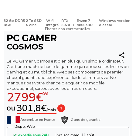
32 Go DDR5
2 To SSD
Wifi
RTX
Ryzen 7
Windows version
RGB
NVMe
Intégré
5070 Ti
9800X3D
d'essai
Photos non contractuelles.
PC GAMER
COSMOS
Le PC Gamer Cosmos est bien plus qu'un simple ordinateur.
C'est une machine haut de gamme qui repousse les limites du
gaming et du multitâche. Avec ses composants de premier
choix, il garantit une expérience fluide et immersive. Ne
manquez pas votre chance d'acquérir ce modèle
exceptionnel, surtout avec les offres en cours.
2799€
99
301,8€
ou
?
/mois
Assemblé en France
2 ans de garantie
Dispo. Web
expédié sous 24H
Livraison mardi 11 août