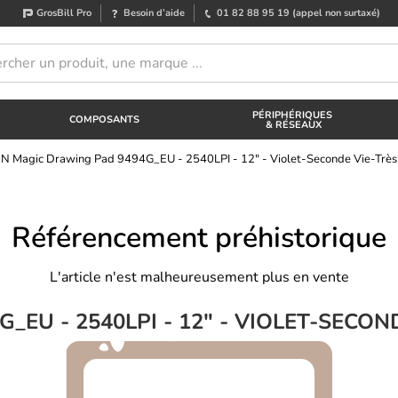
GrosBill Pro
Besoin d’aide
01 82 88 95 19
(appel non surtaxé)
PÉRIPHÉRIQUES
COMPOSANTS
& RÉSEAUX
N Magic Drawing Pad 9494G_EU - 2540LPI - 12" - Violet-Seconde Vie-Très
Référencement préhistorique
L'article n'est malheureusement plus en vente
EU - 2540LPI - 12" - VIOLET-SECON