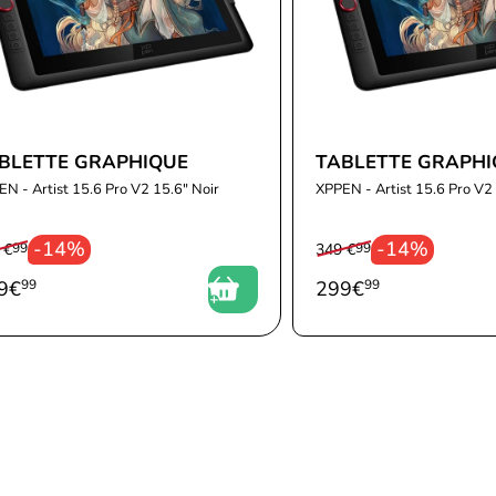
BLETTE GRAPHIQUE
TABLETTE GRAPHI
N - Artist 15.6 Pro V2 15.6" Noir
XPPEN - Artist 15.6 Pro V2 
-14%
-14%
 €
99
349 €
99
9
€
99
299
€
99