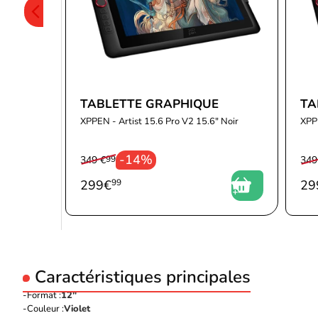
TABLETTE GRAPHIQUE
TA
XPPEN - Artist 15.6 Pro V2 15.6" Noir
XPPE
-14%
349 €
99
349
299
€
99
29
Caractéristiques principales
Format :
12"
Couleur :
Violet