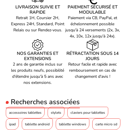
Connexion :
Filaire
03500026
Pour les professionnels de la création, la tablette graphique
Resolution :
5080 Lpi
Référence constructeur
LIVRAISON SUIVIE ET
PAIEMENT SÉCURISÉ ET
XPPEN Artist 16 2nd est le choix ultime pour des résultats de
Connectique :
USB-C
CD160FH_BK
RAPIDE
MODULABLE
qualité supérieure. Avec sa résolution de 5080 Lpi et son format
Connectique :
HDMI
Retrait 1H, Coursier 2H,
Paiement via CB, PayPal, et
de 16 pouces, cette tablette offre une précision et une surface de
Système d'exploitation :
Windows
Express 24H, Standard, Point
échelonnement possible
travail idéales pour réaliser vos projets créatifs les plus exigeants.
Système d'exploitation :
Android
Relais ou sur Rendez-vous.
jusqu'à 24 versements (2x, 3x,
Système d'exploitation :
Mac OS
4x, 10x, 12x jusqu'à 24x).
Système d'exploitation :
Chrome OS
Système d'exploitation :
Linux
La technologie au service de votre créativité
NOS GARANTIES ET
RÉTRACTATION SOUS 14
Grâce à son stylet ergonomique et sensible à la pression, la
EXTENSIONS
JOURS
2 ans de garantie inclus sur
Retour facile et rapide avec
tablette XPPEN Artist 16 2nd vous permet de dessiner, de
les produits neufs, possibilité
remboursement en cas de
peindre et de retoucher vos images avec une précision incroyable.
d'étendre jusqu'à 5 ans avec
changement d'avis !
Ses 8 192 niveaux de pression vous offrent un contrôle précis
nos extensions.
sur vos traits, pour un rendu réaliste et un confort de travail
optimal.
Recherches associées
Un design élégant et fonctionnel
accessoires tablettes
stylets
claviers pour tablettes
La tablette XPPEN Artist 16 2nd se distingue également par son
ipad
tablette android
tablette windows
carte micro sd
design élégant et ergonomique. Son cadre noir minimaliste met