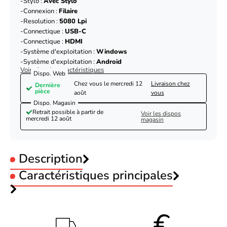
Stylo :
Avec Stylo
Connexion :
Filaire
Resolution :
5080 Lpi
Connectique :
USB-C
Connectique :
HDMI
Système d'exploitation :
Windows
Système d'exploitation :
Android
Voir plus de caractéristiques
Dispo. Web
Chez vous le
mercredi 12
Livraison chez
Dernière
pièce
août
vous
Dispo. Magasin
Retrait possible à partir de
Voir les dispos
mercredi 12 août
magasin
Description
Caractéristiques principales
XPPEN Artist 16 2nd CD160FH_BK - 5080LPI
16" Noir
Format :
16"
Couleur :
Noir
Code EAN
Voir produits XPPEN
Ecran :
Avec Ecran
0000003500026
Stylo :
Avec Stylo
Référence produit
Voir les tablette graphique XPPEN