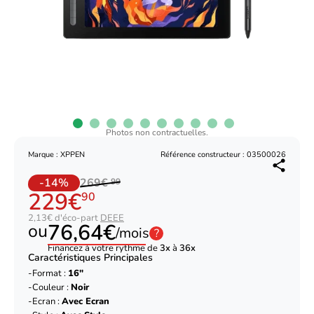
Photos non contractuelles.
Marque : XPPEN
Référence constructeur : 03500026
-14%
269€
99
229€
90
2,13€ d'éco-part
DEEE
76,64€
ou
/mois
?
Financez à votre rythme de
3x
à
36x
Caractéristiques Principales
Format :
16"
Couleur :
Noir
Ecran :
Avec Ecran