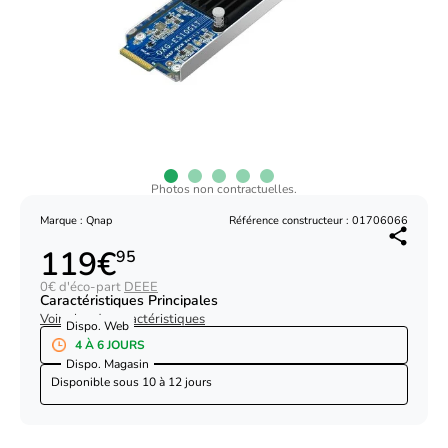
Photos non contractuelles.
Marque : Qnap
Référence constructeur : 01706066
119€
95
0€ d'éco-part
DEEE
Caractéristiques Principales
Voir plus de caractéristiques
Dispo. Web
4 À 6 JOURS
Dispo. Magasin
Disponible sous
10 à 12 jours