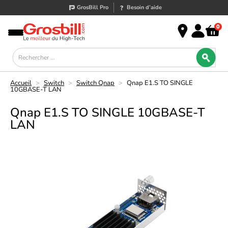
GrosBill Pro
Besoin d’aide
0
Accueil
>
Switch
>
Switch Qnap
>
Qnap E1.S TO SINGLE
10GBASE-T LAN
Qnap E1.S TO SINGLE 10GBASE-T
LAN