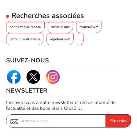
Période de garantie
3 année(s)
Code EAN
Recherches associées
Voir produits Qnap
4711103085677
Référence produit
connectique réseau
Voir les switch Qnap
serveur nas
routeur wifi
01706066
Référence constructeur
lecteur multimédia
répéteur wifi
QXG-ES10G1T
SUIVEZ-NOUS
NEWSLETTER
Inscrivez-vous à notre newsletter et restez informé de
l’actualité et des bons plans GrosBill :
S'inscrire