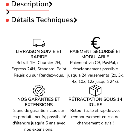
Description
Détails Techniques
REPRÉSENTATION / RÉALISATION
Type d'interface
RJ-45
Débit de transfert des
Qnap E1.S TO SINGLE 10GBASE-T LAN
LIVRAISON SUIVIE ET
PAIEMENT SÉCURISÉ ET
10000 Mbit/s
données maximum
RAPIDE
MODULABLE
QNAP QXG-ES10G1T E1.S LAN Module. Débit de transfert des
Retrait 1H, Coursier 2H,
Paiement via CB, PayPal, et
données maximum: 10000 Mbit/s, Type d'interface: RJ-45,
Standards réseau
IEEE 802.3an, IEEE 802.3bz
Express 24H, Standard, Point
échelonnement possible
Standards réseau: IEEE 802.3an, IEEE 802.3bz. Couleur du
Nombre de port ethernet
Relais ou sur Rendez-vous.
jusqu'à 24 versements (2x, 3x,
produit: Bleu, Acier inoxydable. Période de garantie: 3 année(s)
1
4x, 10x, 12x jusqu'à 24x).
LAN (RJ-45)
Compatible fibre
Oui
NOS GARANTIES ET
RÉTRACTATION SOUS 14
monomodule (FMN)
EXTENSIONS
JOURS
2 ans de garantie inclus sur
Retour facile et rapide avec
CARACTÉRISTIQUES
les produits neufs, possibilité
remboursement en cas de
Couleur du produit
Bleu, Acier inoxydable
d'étendre jusqu'à 5 ans avec
changement d'avis !
DONNÉES LOGISTIQUES
nos extensions.