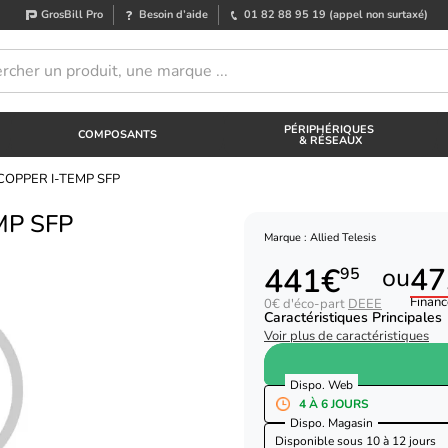
GrosBill Pro
Besoin d’aide
01 82 88 95 19
(appel non surtaxé)
PÉRIPHÉRIQUES
COMPOSANTS
& RÉSEAUX
G COPPER I-TEMP SFP
MP SFP
Marque : Allied Telesis
441€
47
ou
95
Financ
0€ d'éco-part
DEEE
Caractéristiques Principales
Voir plus de caractéristiques
Dispo. Web
4 À 6 JOURS
Dispo. Magasin
Disponible sous
10 à 12 jours