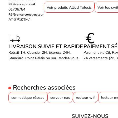
Référence produit
Voir produits Allied Telesis
Voir les swi
01706784
Référence constructeur
AT-SP10TM/I
LIVRAISON SUIVIE ET RAPIDE
PAIEMENT S
Retrait 1H, Coursier 2H, Express 24H,
Paiement via CB, Pay
Standard, Point Relais ou sur Rendez-vous.
24 versements (2x, 3x
Recherches associées
connectique réseau
serveur nas
routeur wifi
lecteur m
SUIVEZ-NOUS