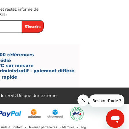
 et restez informé de
ll :
S'inscrire
 dur SSD
Disque dur externe
Aide & Contact
Devenez partenaires
Marques
Blog