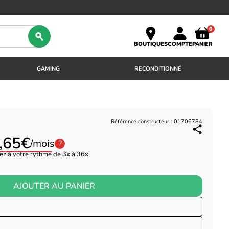
0
BOUTIQUES
COMPTE
PANIER
GAMING
RECONDITIONNÉ
Référence constructeur : 01706784
,65€
/mois
?
ez à votre rythme de
3x
à
36x
AJOUTER AU PANIER