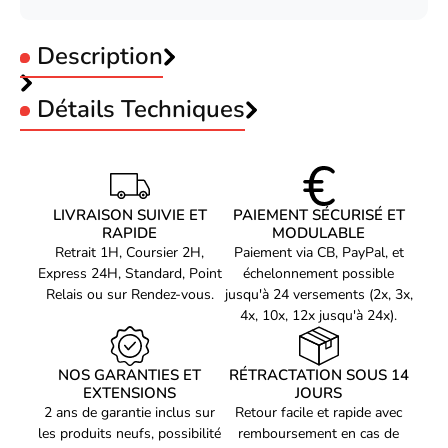
Description
Détails Techniques
RÉSEAU
Débit de transfert des
1000 Mbit/s
données maximum
Allied Telesis DESK MINI MC 1000TX TO SX SC
LIVRAISON SUIVIE ET
PAIEMENT SÉCURISÉ ET
Limitation du débit
RAPIDE
Oui
MODULABLE
Allied Telesis AT-DMC1000/SC-50. Débit de transfert des
Retrait 1H, Coursier 2H,
Paiement via CB, PayPal, et
données maximum: 1000 Mbit/s, Convertisseur d'interface
Limitation du débit
Y
Express 24H, Standard, Point
échelonnement possible
d'entrée: 1000Base-T, Interface de sortie du convertisseur:
LAN Ethernet : taux de
Relais ou sur Rendez-vous.
jusqu'à 24 versements (2x, 3x,
1000Base-SX. Connecteur de fibre optique: SC. Distance de
1000
4x, 10x, 12x jusqu'à 24x).
transfert maximale: 550 m, Longueur d'onde: 850 nm, Structure
transfert des données
du mode de fibre: Multimode. Largeur: 31,8 mm, Profondeur:
Auto MDI/MDI-X
Oui
91,4 mm, Hauteur: 21,6 mm
NOS GARANTIES ET
RÉTRACTATION SOUS 14
Auto MDI/MDI-X
Y
EXTENSIONS
JOURS
Types de câbles soutenus
2 ans de garantie inclus sur
Fiber
Retour facile et rapide avec
les produits neufs, possibilité
remboursement en cas de
Types de câbles soutenus
Fibre