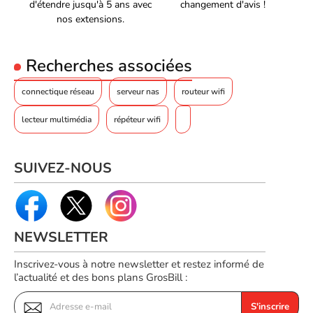
d'étendre jusqu'à 5 ans avec
changement d'avis !
Système recto-verso
Complète, Demi
nos extensions.
Système recto-verso
Full,Half
Convertisseur d'interface
Recherches associées
1000Base-T
d'entrée
connectique réseau
serveur nas
routeur wifi
Interface de sortie du
1000Base-SX
lecteur multimédia
répéteur wifi
convertisseur
Taux de transfert des
14880 pps
paquets (1 Gbps)
SUIVEZ-NOUS
Taux de transfert des
1488000 pps
paquets (10 Gbps)
Taux de transfert des
NEWSLETTER
148800 pps
paquets (100 Mbps)
Inscrivez-vous à notre newsletter et restez informé de
CONNECTIVITÉ
l’actualité et des bons plans GrosBill :
Entrée DC
Oui
S'inscrire
Entrée DC
Y