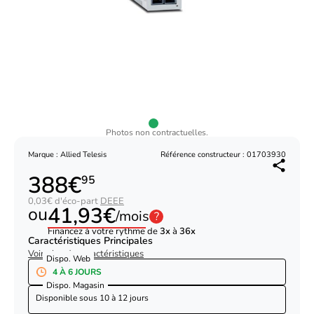
Photos non contractuelles.
Marque : Allied Telesis
Référence constructeur : 01703930
388€
95
0,03€ d'éco-part
DEEE
41,93€
ou
/mois
?
Financez à votre rythme de
3x
à
36x
Caractéristiques Principales
Voir plus de caractéristiques
Dispo. Web
4 À 6 JOURS
Dispo. Magasin
Disponible sous
10 à 12 jours