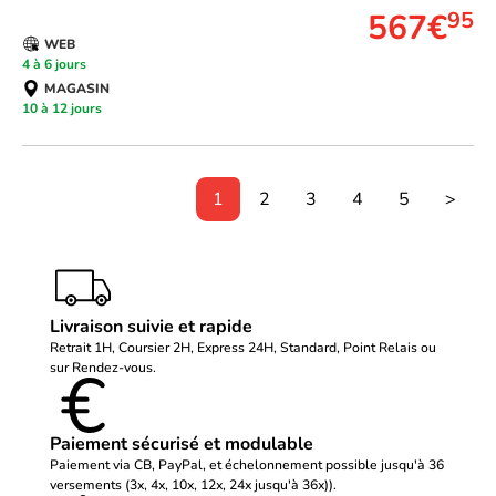
567€
95
WEB
4 à 6 jours
MAGASIN
10 à 12 jours
1
2
3
4
5
>
Livraison suivie et rapide
Retrait 1H, Coursier 2H, Express 24H, Standard, Point Relais ou
sur Rendez-vous.
Paiement sécurisé et modulable
Paiement via CB, PayPal, et échelonnement possible jusqu'à 36
versements (3x, 4x, 10x, 12x, 24x jusqu'à 36x)).