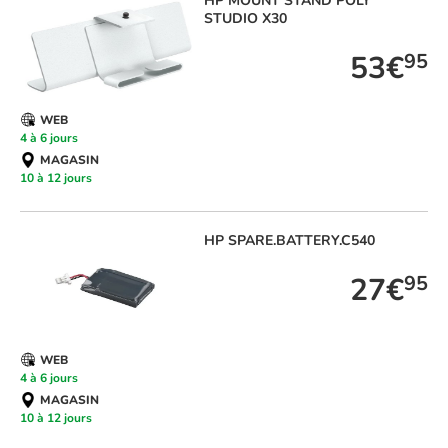
HP
MOUNT STAND POLY
STUDIO X30
53€
95
WEB
4 à 6 jours
MAGASIN
10 à 12 jours
HP
SPARE.BATTERY.C540
27€
95
WEB
4 à 6 jours
MAGASIN
10 à 12 jours