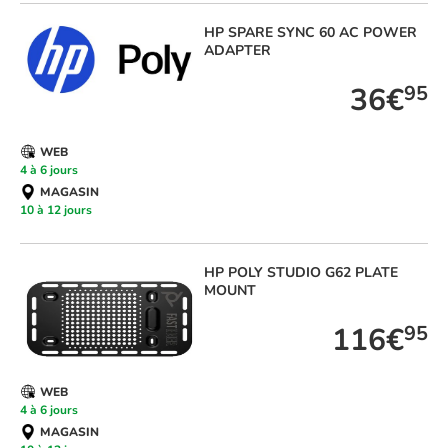
HP
SPARE SYNC 60 AC POWER
ADAPTER
36€
95
WEB
4 à 6 jours
MAGASIN
10 à 12 jours
HP
POLY STUDIO G62 PLATE
MOUNT
116€
95
WEB
4 à 6 jours
MAGASIN