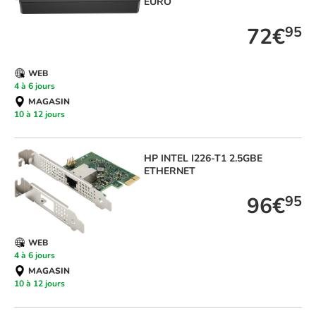
EURO
72€
95
WEB
4 à 6 jours
MAGASIN
10 à 12 jours
HP
INTEL I226-T1 2.5GBE
ETHERNET
96€
95
WEB
4 à 6 jours
MAGASIN
10 à 12 jours