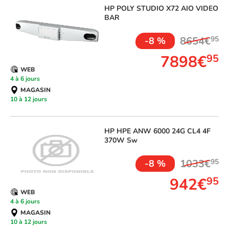
HP
POLY STUDIO X72 AIO VIDEO
BAR
8654€
95
-8 %
7898€
95
WEB
4 à 6 jours
MAGASIN
10 à 12 jours
HP
HPE ANW 6000 24G CL4 4F
370W Sw
1033€
95
-8 %
942€
95
WEB
4 à 6 jours
MAGASIN
10 à 12 jours