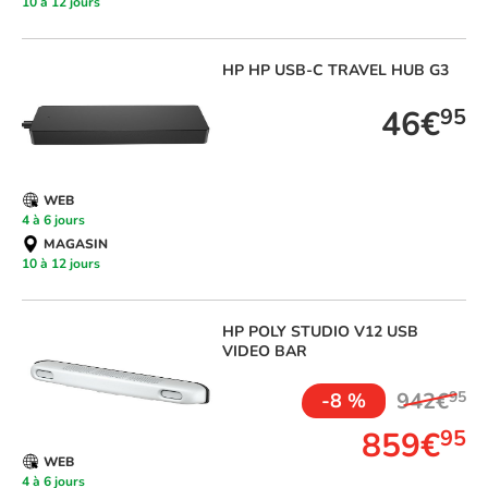
10 à 12 jours
HP
HP USB-C TRAVEL HUB G3
46€
95
WEB
4 à 6 jours
MAGASIN
10 à 12 jours
HP
POLY STUDIO V12 USB
VIDEO BAR
942€
95
-8 %
859€
95
WEB
4 à 6 jours