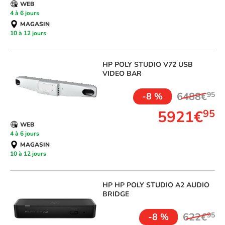
WEB
4 à 6 jours
MAGASIN
10 à 12 jours
HP
POLY STUDIO V72 USB
VIDEO BAR
6488€
95
-8 %
5921€
95
WEB
4 à 6 jours
MAGASIN
10 à 12 jours
HP
HP POLY STUDIO A2 AUDIO
BRIDGE
622€
95
-8 %