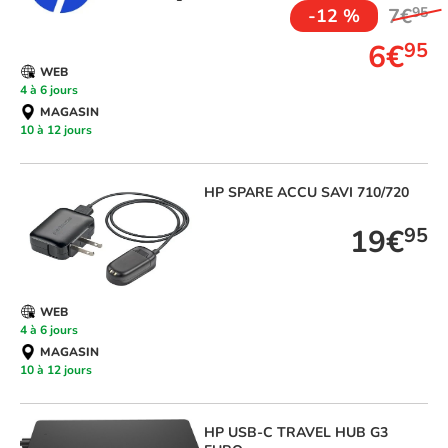
7€
95
-12 %
6€
95
WEB
4 à 6 jours
MAGASIN
10 à 12 jours
HP
SPARE ACCU SAVI 710/720
19€
95
WEB
4 à 6 jours
MAGASIN
10 à 12 jours
HP
USB-C TRAVEL HUB G3