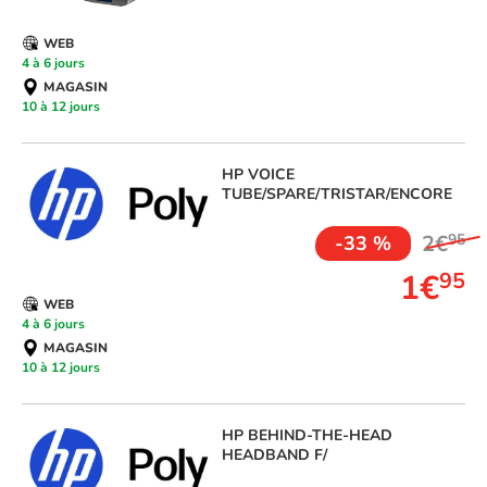
WEB
4 à 6 jours
MAGASIN
10 à 12 jours
HP
VOICE
TUBE/SPARE/TRISTAR/ENCORE
2€
95
-33 %
1€
95
WEB
4 à 6 jours
MAGASIN
10 à 12 jours
HP
BEHIND-THE-HEAD
HEADBAND F/