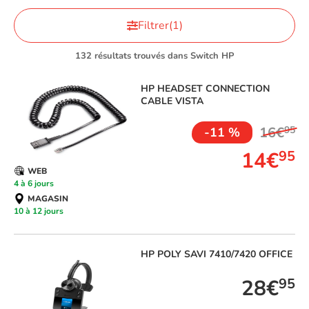
Filtrer
(1)
132 résultats trouvés dans Switch HP
HP
HEADSET CONNECTION
CABLE VISTA
16€
95
-11 %
14€
95
WEB
4 à 6 jours
MAGASIN
10 à 12 jours
HP
POLY SAVI 7410/7420 OFFICE
28€
95