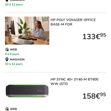
MAGASIN
10 à 12 jours
HP
POLY VOYAGER OFFICE
BASE-M FOR
133€
95
WEB
4 à 6 jours
MAGASIN
10 à 12 jours
HP
SYNC 40+ SY40-M BT600
WW (STD
158€
95
WEB