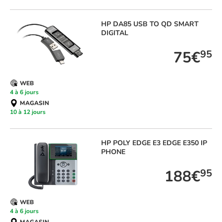
HP
DA85 USB TO QD SMART
DIGITAL
75€
95
WEB
4 à 6 jours
MAGASIN
10 à 12 jours
HP
POLY EDGE E3 EDGE E350 IP
PHONE
188€
95
WEB
4 à 6 jours