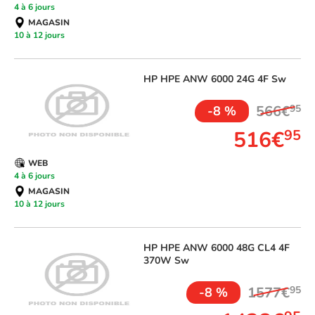
4 à 6 jours
MAGASIN
10 à 12 jours
HP
HPE ANW 6000 24G 4F Sw
566€
95
-8 %
516€
95
WEB
4 à 6 jours
MAGASIN
10 à 12 jours
HP
HPE ANW 6000 48G CL4 4F
370W Sw
1577€
95
-8 %