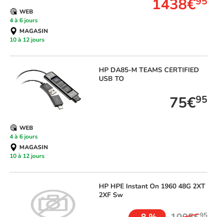
1438€
95
WEB
4 à 6 jours
MAGASIN
10 à 12 jours
HP
DA85-M TEAMS CERTIFIED
USB TO
75€
95
WEB
4 à 6 jours
MAGASIN
10 à 12 jours
HP
HPE Instant On 1960 48G 2XT
2XF Sw
95