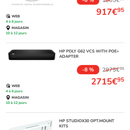
1005€
-8 %
917€
95
WEB
4 à 6 jours
MAGASIN
10 à 12 jours
HP
POLY G62 VCS WITH POE+
ADAPTER
2975€
95
-8 %
2715€
95
WEB
4 à 6 jours
MAGASIN
10 à 12 jours
HP
STUDIOX30 OPT.MOUNT
KITS