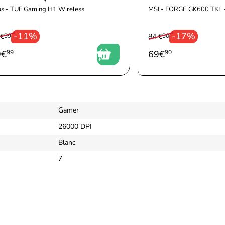
s - TUF Gaming H1 Wireless
MSI - FORGE GK600 TKL - 
-11%
-17%
 €
99
84 €
90
9
€
99
69
€
90
Gamer
26000 DPI
Blanc
7