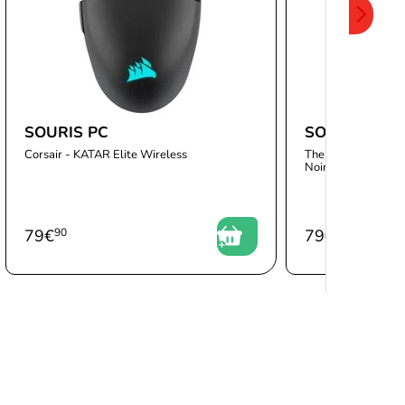
SOURIS PC
SOURIS PC
Corsair - KATAR Elite Wireless
The G-LAB - Kult El
Noir
79
€
90
79
€
99