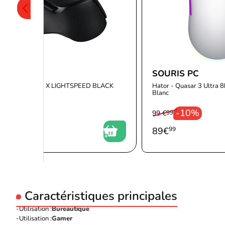
SOURIS PC
SOURIS PC
ogitech - G502 X LIGHTSPEED BLACK
Hator - Quasar 3 Ultra 8k
Blanc
-10%
99 €
99
109
€
99
89
€
99
Caractéristiques principales
Utilisation :
Bureautique
Utilisation :
Gamer