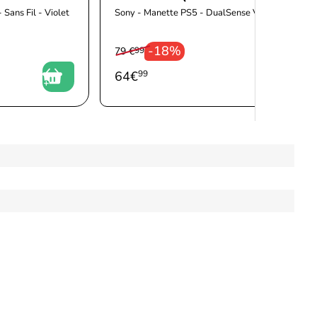
Sans Fil - Violet
Sony - Manette PS5 - DualSense V2 - Blanc
-18%
79 €
99
64
€
99