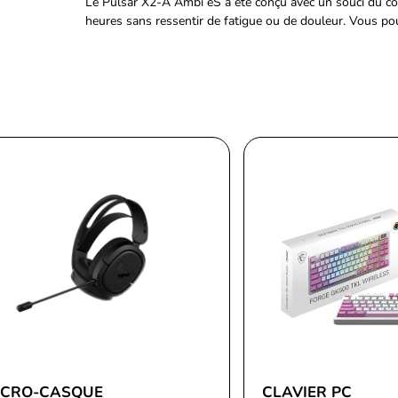
Le Pulsar X2-A Ambi eS a été conçu avec un souci du c
heures sans ressentir de fatigue ou de douleur. Vous po
ICRO-CASQUE
CLAVIER PC