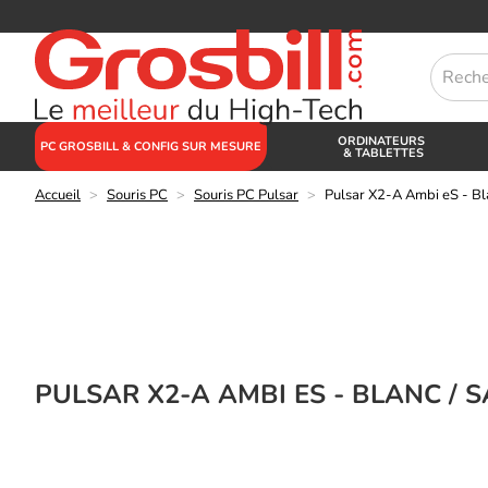
ORDINATEURS
PC GROSBILL & CONFIG SUR MESURE
& TABLETTES
Accueil
>
Souris PC
>
Souris PC Pulsar
>
Pulsar X2-A Ambi eS - Bla
PULSAR X2-A AMBI ES - BLANC / S