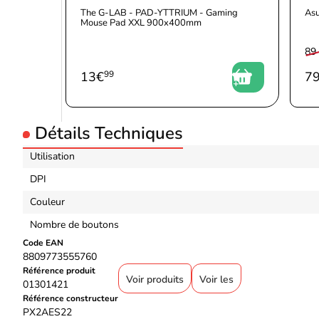
The G-LAB - PAD-YTTRIUM - Gaming
Asu
Mouse Pad XXL 900x400mm
89
13
€
99
7
Détails Techniques
Utilisation
DPI
Couleur
Nombre de boutons
Code EAN
8809773555760
Référence produit
Voir produits
Voir les
01301421
Référence constructeur
PX2AES22