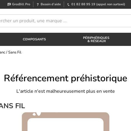
GrosBill Pro
Besoin d’aide
01 82 88 95 19
(appel non surtaxé)
PÉRIPHÉRIQUES
COMPOSANTS
& RÉSEAUX
nc / Sans Fil
Référencement préhistorique
L'article n'est malheureusement plus en vente
ANS FIL