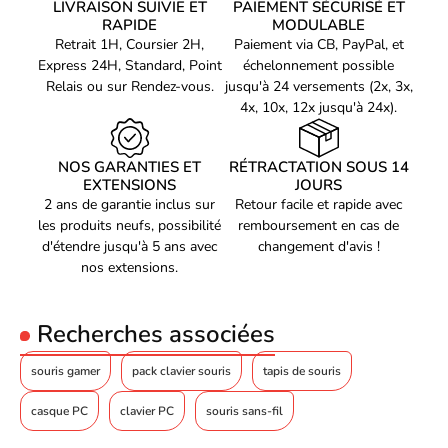
1
LIVRAISON SUIVIE ET
PAIEMENT SÉCURISÉ ET
prises en charge
RAPIDE
MODULABLE
Type de batterie
AAA
Retrait 1H, Coursier 2H,
Paiement via CB, PayPal, et
Express 24H, Standard, Point
échelonnement possible
Technologie batterie
Alcaline
Relais ou sur Rendez-vous.
jusqu'à 24 versements (2x, 3x,
Coupure automatique de
4x, 10x, 12x jusqu'à 24x).
Oui
l'alimentation
Durée de vie de la
18 mois
NOS GARANTIES ET
RÉTRACTATION SOUS 14
batterie
EXTENSIONS
JOURS
Configuration minimale
2 ans de garantie inclus sur
Retour facile et rapide avec
du système
les produits neufs, possibilité
remboursement en cas de
Prise en charge du
d'étendre jusqu'à 5 ans avec
changement d'avis !
système d'exploitation
Windows 10, Windows 11
nos extensions.
Windows
Prise en charge du
Mac OS X 11.0 Big Sur, Mac OS
système d'exploitation
X 12.0 Monterey, Mac OS X 13.0
Recherches associées
Mac
Ventura
souris gamer
pack clavier souris
tapis de souris
Prise en charge du
système d'exploitation
Oui
Linux
casque PC
clavier PC
souris sans-fil
Android 10.0, Android 11.0,