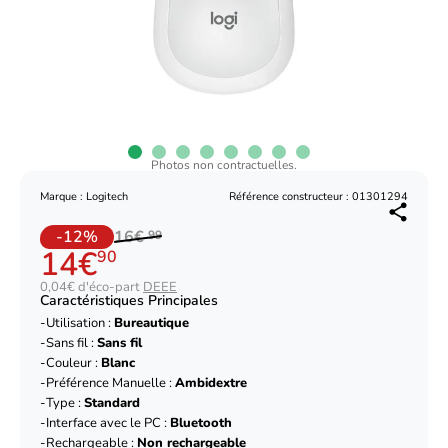
Photos non contractuelles.
Marque : Logitech
Référence constructeur : 01301294
-12%
16€
99
14€
90
0,04€ d'éco-part
DEEE
Caractéristiques Principales
Utilisation :
Bureautique
Sans fil :
Sans fil
Couleur :
Blanc
Préférence Manuelle :
Ambidextre
Type :
Standard
Interface avec le PC :
Bluetooth
Rechargeable :
Non rechargeable