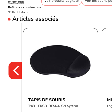
Voir produits Logitech
Voir les souris p
01301088
Référence constructeur
910-006473
Articles associés
TAPIS DE SOURIS
M
T'nB - ERGO-DESIGN Gel System
Log