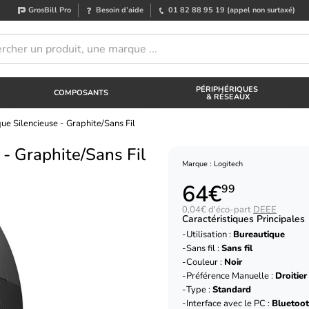
GrosBill Pro
Besoin d’aide
01 82 88 95 19
(appel non surtaxé)
PÉRIPHÉRIQUES
COMPOSANTS
& RÉSEAUX
ue Silencieuse - Graphite/Sans Fil
 - Graphite/Sans Fil
Marque : Logitech
64€
99
0,04€ d'éco-part
DEEE
Caractéristiques Principales
Utilisation :
Bureautique
Sans fil :
Sans fil
Couleur :
Noir
Préférence Manuelle :
Droitier
Type :
Standard
Interface avec le PC :
Bluetoo