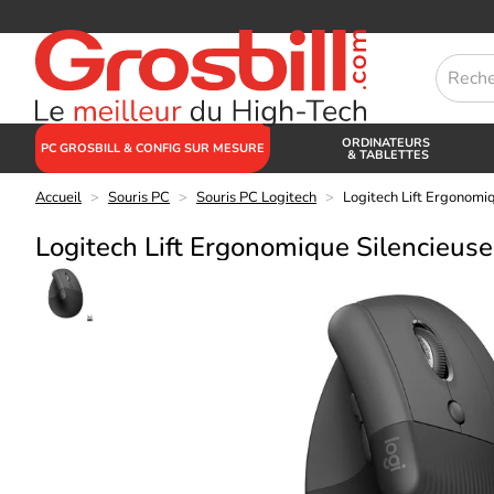
ORDINATEURS
PC GROSBILL & CONFIG SUR MESURE
& TABLETTES
Accueil
>
Souris PC
>
Souris PC Logitech
>
Logitech Lift Ergonomiq
Logitech Lift Ergonomique Silencieuse