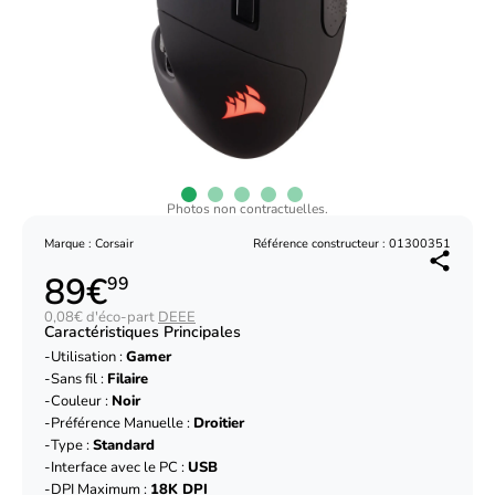
Photos non contractuelles.
Marque : Corsair
Référence constructeur : 01300351
89€
99
0,08€ d'éco-part
DEEE
Caractéristiques Principales
Utilisation :
Gamer
Sans fil :
Filaire
Couleur :
Noir
Préférence Manuelle :
Droitier
Type :
Standard
Interface avec le PC :
USB
DPI Maximum :
18K DPI