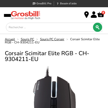
GrosBill Pro
Besoin d’aide
0
Accueil
>
Souris PC
>
Souris PC Corsair
>
Corsair Scimitar Elite
RGB - CH-9304211-EU
Corsair Scimitar Elite RGB - CH-
9304211-EU