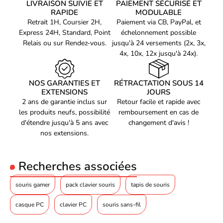
Ergonomique
Non
LIVRAISON SUIVIE ET
PAIEMENT SÉCURISÉ ET
RAPIDE
MODULABLE
Verticale
Non
Retrait 1H, Coursier 2H,
Paiement via CB, PayPal, et
Express 24H, Standard, Point
échelonnement possible
Type de souris
Optique
Relais ou sur Rendez-vous.
jusqu'à 24 versements (2x, 3x,
Résolution optique
18000 dpi
4x, 10x, 12x jusqu'à 24x).
Couleur
Noir
NOS GARANTIES ET
RÉTRACTATION SOUS 14
Poids
122 g
EXTENSIONS
JOURS
2 ans de garantie inclus sur
Retour facile et rapide avec
Type d'alimentation
Port USB
les produits neufs, possibilité
remboursement en cas de
OS supporté(s)
Microsoft Windows 7
d'étendre jusqu'à 5 ans avec
changement d'avis !
nos extensions.
Microsoft Windows 8
Microsoft Windows 10
Recherches associées
Code EAN
Voir produits Corsair
0840006616214
souris gamer
pack clavier souris
tapis de souris
Référence produit
Voir les souris pc Corsair
01300351
casque PC
clavier PC
souris sans-fil
Référence constructeur
CH-9304211-EU