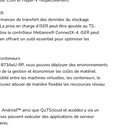
veur ESXi et Hyper-V respectivement.
ER
rmances de transfert des données du stockage
a prise en charge d’iSER peut être ajoutée au TS-
ise le contrôleur Mellanox® ConnectX-4. iSER peut
n offrant un outil essentiel pour optimiser les
 conteneurs
 TS-873AeU-RP, vous pouvez déployer des environnements
é de la gestion et économiser les coûts de matériel.
lité entre les machines virtuelles, les conteneurs, le
uvez allouer de manière flexible les ressources réseau
 Android™ ainsi que QuTScloud et accédez-y via un
es peuvent exécuter des applications de serveur
ires.