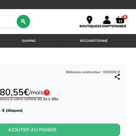
0
BOUTIQUES
COMPTE
PANIER
GAMING
RECONDITIONNÉ
Référence constructeur : 05500619
80,55€
/mois
?
ancez à votre rythme de
3x
à
36x
 :
8 (disques)
AJOUTER AU PANIER