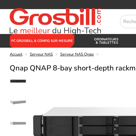
ORDINATEURS
PC GROSBILL & CONFIG SUR MESURE
& TABLETTES
Accueil
>
Serveur NAS
>
Serveur NAS Qnap
>
Qnap QNAP 8-bay short-depth rack