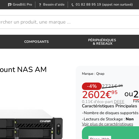
GrosBill Pro
Besoin d’aide
01 82 88 95 19
(appel non surtaxé)
PÉRIPHÉRIQUES
COMPOSANTS
& RÉSEAUX
mount NAS AM
Marque : Qnap
-4%
2721€
95
2602€
2
ou
95
Fin
0,11€ d'éco-part
DEEE
Caractéristiques Principales
Nombre de disques supportés
Lecteurs de Stockage :
Non
Voir plus de caractéristiques