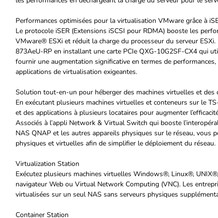
les performances en déchargeant la charge du serveur pour le ser
Performances optimisées pour la virtualisation VMware grâce à iS
Le protocole iSER (Extensions iSCSI pour RDMA) booste les perfo
VMware® ESXi et réduit la charge du processeur du serveur ESXi. L
873AeU-RP en installant une carte PCIe QXG-10G2SF-CX4 qui util
fournir une augmentation significative en termes de performances, e
applications de virtualisation exigeantes.
Solution tout-en-un pour héberger des machines virtuelles et des
En exécutant plusieurs machines virtuelles et conteneurs sur le
et des applications à plusieurs locataires pour augmenter l’efficacit
Associés à l’appli Network & Virtual Switch qui booste l’interopérabi
NAS QNAP et les autres appareils physiques sur le réseau, vous po
physiques et virtuelles afin de simplifier le déploiement du réseau.
Virtualization Station
Exécutez plusieurs machines virtuelles Windows®, Linux®, UNIX®,
navigateur Web ou Virtual Network Computing (VNC). Les entrepris
virtualisées sur un seul NAS sans serveurs physiques supplémenta
Container Station