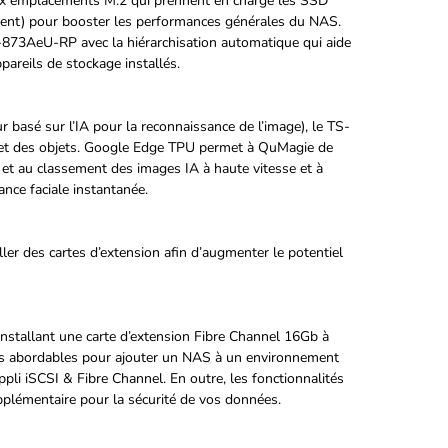
x emplacements M.2 qui prennent en charge les SSD
nt) pour booster les performances générales du NAS.
S-873AeU-RP avec la hiérarchisation automatique qui aide
pareils de stockage installés.
basé sur l’IA pour la reconnaissance de l’image), le TS-
 et des objets. Google Edge TPU permet à QuMagie de
e et au classement des images IA à haute vitesse et à
nce faciale instantanée.
 des cartes d’extension afin d’augmenter le potentiel
nstallant une carte d’extension Fibre Channel 16Gb à
s abordables pour ajouter un NAS à un environnement
ppli iSCSI & Fibre Channel. En outre, les fonctionnalités
plémentaire pour la sécurité de vos données.