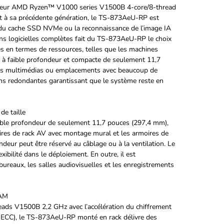
eur AMD Ryzen™ V1000 series V1500B 4-core/8-thread
rt à sa précédente génération, le TS-873AeU-RP est
n du cache SSD NVMe ou la reconnaissance de l’image IA
ons logicielles complètes fait du TS-873AeU-RP le choix
es en termes de ressources, telles que les machines
ion à faible profondeur et compacte de seulement 11,7
oires multimédias ou emplacements avec beaucoup de
s redondantes garantissant que le système reste en
de taille
ble profondeur de seulement 11,7 pouces (297,4 mm),
rmoires de rack AV avec montage mural et les armoires de
ndeur peut être réservé au câblage ou à la ventilation. Le
ilité dans le déploiement. En outre, il est
 bureaux, les salles audiovisuelles et les enregistrements
RAM
ds V1500B 2,2 GHz avec l’accélération du chiffrement
ECC), le TS-873AeU-RP monté en rack délivre des