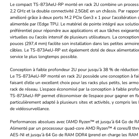
Le compact TS-873AeU-RP monté en rack 2U combine un process
2,2 GHz et la double connectivité 2,5GbE en un châssis. Par rappo
amélioré grâce à deux ports M.2 PCIe Gen3 x 1 pour l’accélératio
alimentée par l’Edge TPU. Le matériel de pointe intégré aux soluti
préférentiel pour répondre aux applications et aux tâches exigeant
virtuelles ou l’accès intensif de plusieurs utilisateurs. La concept
pouces (297,4 mm) facilite son installation dans les petites arm
câbles. Le TS-873AeU-RP est également doté de deux alimentation
service le plus longtemps possible.
Conception à faible profondeur 2U pour jusqu’à 38 % de réduction 
Le TS-873AeU-RP monté en rack 2U possède une conception à fai
faisant d’elle un excellent choix pour les racks plus petits, les a
rack de réseau. L’espace économisé par la conception à faible profo
TS-873AeU-RP permet d’économiser de l’espace pour gagner en flexib
particulièrement adapté à plusieurs sites et activités, y compris les
de vidéosurveillance.
Performances absolues avec l’AMD Ryzen™ et jusqu’à 64 Go de 
Alimenté par un processeur quad-core AMD Ryzen™ 4 cores/8 threa
AES-NI et jusqu’à 64 Go de RAM DDR4 (prend en charge les RAM 