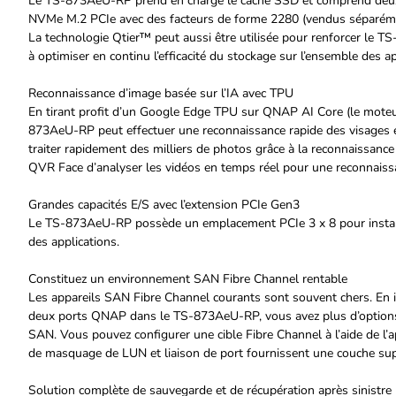
Le TS-873AeU-RP prend en charge le cache SSD et comprend deu
NVMe M.2 PCIe avec des facteurs de forme 2280 (vendus séparéme
La technologie Qtier™ peut aussi être utilisée pour renforcer le T
à optimiser en continu l’efficacité du stockage sur l’ensemble des ap
Reconnaissance d’image basée sur l’IA avec TPU
En tirant profit d’un Google Edge TPU sur QNAP AI Core (le moteur 
873AeU-RP peut effectuer une reconnaissance rapide des visages
traiter rapidement des milliers de photos grâce à la reconnaissanc
QVR Face d’analyser les vidéos en temps réel pour une reconnaissa
Grandes capacités E/S avec l’extension PCIe Gen3
Le TS-873AeU-RP possède un emplacement PCIe 3 x 8 pour installer
des applications.
Constituez un environnement SAN Fibre Channel rentable
Les appareils SAN Fibre Channel courants sont souvent chers. En i
deux ports QNAP dans le TS-873AeU-RP, vous avez plus d’option
SAN. Vous pouvez configurer une cible Fibre Channel à l’aide de l’a
de masquage de LUN et liaison de port fournissent une couche sup
Solution complète de sauvegarde et de récupération après sinistre