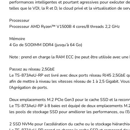
performances intelligentes et pourtant agressives pour exécuter de
telles que le VDI, la R et D, le cloud privé et la virtualisation de ser
Processeur
Processeur AMD Ryzen™ V1500B 4 cores/8 threads 2,2 GHz
Mémoire
4 Go de SODIMM DDR4 (jusqu’à 64 Go)
Note : prend en charge la RAM ECC (ne peut être utilisée avec un
Passez au réseau 2,5GbE
Le TS-873AeU-RP est livré avec deux ports réseau RJ45 2,5GbE qui
afin de mettre à niveau les vitesses réseau de 1 à 2,5 Gigabit. Vou
l’Agrégation de ports.
Deux emplacements M.2 PCIe Gen3 pour le cache SSD et la reconna
Le TS-873AeU-RP à 8 baies est équipé de deux emplacements M.2 P
les pools de stockage SSD pour améliorer les performances, ou l’
2 SSD NVMe pour l’accélération du cache ou le stockage hiérarchisé