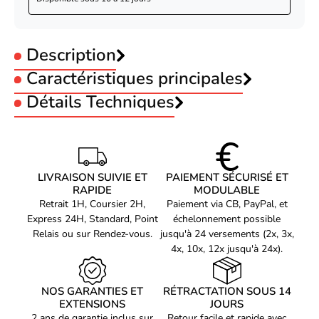
Description
Caractéristiques principales
Format :
Détails Techniques
Housse
Taille PC Portable :
10.2 pouces
CARACTÉRISTIQUES
Compatibilité
Surface Go 2 Surface Go
Mobilis PROTECH SurfaceGo3/Go2/Go
Haut-parleurs intégrés
Non
LIVRAISON SUIVIE ET
PAIEMENT SÉCURISÉ ET
rotativetripod (067004)
Taille maximale de l’écran
RAPIDE
26,7 "
MODULABLE
Mobilis 067004. Type d'étui: Housse, Compatibilité de marque:
Retrait 1H, Coursier 2H,
Paiement via CB, PayPal, et
Fonctions de protection
Résistant aux chocs
Microsoft, Compatibilité: Surface Go 2 Surface Go, Taille
Express 24H, Standard, Point
échelonnement possible
maximale de l’écran: 26,7 cm (10.5")
Compatibilité de marque
Microsoft
Relais ou sur Rendez-vous.
jusqu'à 24 versements (2x, 3x,
4x, 10x, 12x jusqu'à 24x).
Type d'étui
Housse
Boucle élastique pour stylo
Oui
NOS GARANTIES ET
RÉTRACTATION SOUS 14
Position debout
Oui
EXTENSIONS
JOURS
Couleur principale du
2 ans de garantie inclus sur
Retour facile et rapide avec