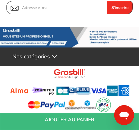
S'inscrire
Nos catégories
Conditions générales de réservation
Conditions générales de vente
Mentions
AJOUTER AU PANIER
légales
Vos informations personnelles
Préférences Cookies
Aide &
Contact
Devenez partenaires
Marques
Blog