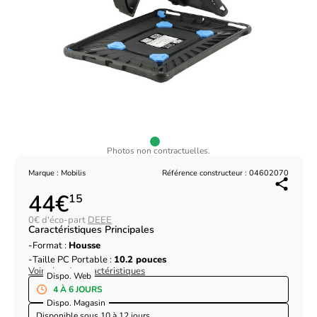
Photos non contractuelles.
Marque : Mobilis
Référence constructeur : 04602070
44€
15
0€ d'éco-part
DEEE
Caractéristiques Principales
Format :
Housse
Taille PC Portable :
10.2 pouces
Voir plus de caractéristiques
Dispo. Web
4 À 6 JOURS
Dispo. Magasin
Disponible sous
10 à 12 jours