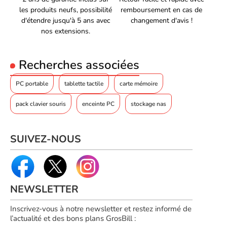
Noir
les produits neufs, possibilité
remboursement en cas de
produit
d'étendre jusqu'à 5 ans avec
changement d'avis !
BATTERIE
nos extensions.
Batterie intégrée
Non
DONNÉES LOGISTIQUES
Recherches associées
Code du système harmonisé
84733080
PC portable
tablette tactile
carte mémoire
DÉTAILS TECHNIQUES
pack clavier souris
enceinte PC
stockage nas
Code du système harmonisé
84733080
Code EAN
Voir produits Mobilis
3700992524696
SUIVEZ-NOUS
Référence produit
Voir les sac et sacoche Mobilis
04602070
Référence constructeur
067004
NEWSLETTER
Inscrivez-vous à notre newsletter et restez informé de
l’actualité et des bons plans GrosBill :