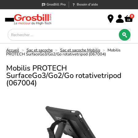
GrosBill Pro
Besoin d’aide
0
Accueil
>
Sac et sacoche
>
Sac et sacoche Mobilis
>
Mobilis
PROTECH SurfaceGo3/Go2/Go rotativetripod (067004)
Mobilis PROTECH
SurfaceGo3/Go2/Go rotativetripod
(067004)