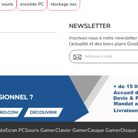
 souris
enceinte PC
stockage nas
NEWSLETTER
Inscrivez-vous à notre newsletter
l’actualité et des bons plans GrosBi
ble
Ecran PC
Souris Gamer
Clavier Gamer
Casque Gamer
Disque