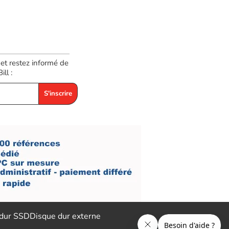
 et restez informé de
ll :
S'inscrire
 dur SSD
Disque dur externe