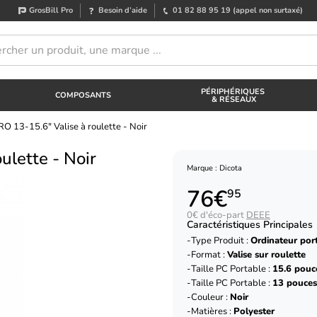
GrosBill Pro
Besoin d’aide
01 82 88 95 19
(appel non surtaxé)
PÉRIPHÉRIQUES
COMPOSANTS
& RÉSEAUX
RO 13-15.6" Valise à roulette - Noir
ulette - Noir
Marque : Dicota
76€
95
0€ d'éco-part
DEEE
Caractéristiques Principales
Type Produit :
Ordinateur por
Format :
Valise sur roulette
Taille PC Portable :
15.6 pouc
Taille PC Portable :
13 pouces
Couleur :
Noir
Matières :
Polyester