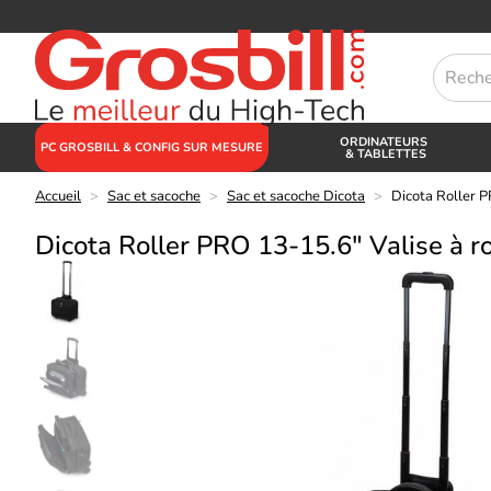
ORDINATEURS
PC GROSBILL & CONFIG SUR MESURE
& TABLETTES
Accueil
>
Sac et sacoche
>
Sac et sacoche Dicota
>
Dicota Roller P
Dicota Roller PRO 13-15.6" Valise à ro