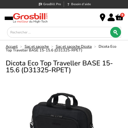
GrosBill Pro
Besoin d’aide
0
Accueil
>
Sac et sacoche
>
Sac et sacoche Dicota
>
Dicota Eco
Top Traveller BASE 15-15.6 (D31325-RPET)
Dicota Eco Top Traveller BASE 15-
15.6 (D31325-RPET)