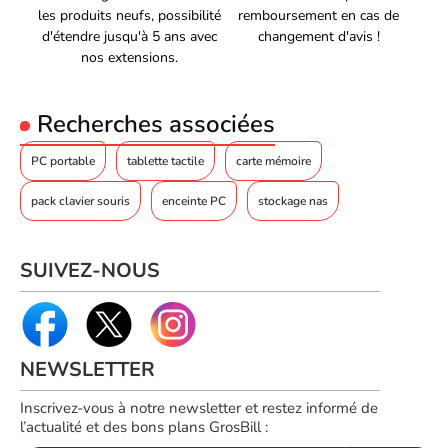
les produits neufs, possibilité
remboursement en cas de
Sangle d'épaule amovible
Oui
d'étendre jusqu'à 5 ans avec
changement d'avis !
Poche(s) arrière(s)
Oui
nos extensions.
Couleur principale du
Noir
produit
Recherches associées
Fabriqué à partir de
Oui
PC portable
tablette tactile
carte mémoire
matériaux recyclés
pack clavier souris
enceinte PC
stockage nas
Product made with recycled
Oui
materials
Produit fabriqué avec des
SUIVEZ-NOUS
Oui
matériaux recyclés
Matériau recyclé
Polyéthylène téréphthalate (PET)
POIDS ET DIMENSIONS
NEWSLETTER
Poids
800 g
Inscrivez-vous à notre newsletter et restez informé de
Hauteur
305 mm
l’actualité et des bons plans GrosBill :
Largeur
415 mm