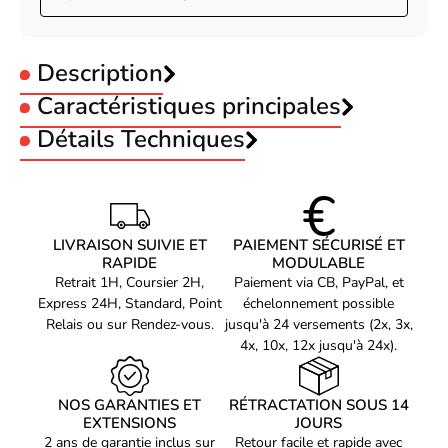
Description
Caractéristiques principales
Format :
Détails Techniques
Sac Toploader
Taille PC Portable :
15.6 pouces
Matières :
Polyester
CARACTÉRISTIQUES
Matériel
Polyester
Dicota Eco Top Traveller BASE 15-15.6
Sangle épaule
Oui
LIVRAISON SUIVIE ET
PAIEMENT SÉCURISÉ ET
(D31325-RPET)
Taille maximale de l’écran
RAPIDE
39,6 "
MODULABLE
Dicota Eco Top Traveller BASE. Type d'étui: Sac Toploader, Taille
Retrait 1H, Coursier 2H,
Paiement via CB, PayPal, et
Compatibilité de marque
Toutes marques
maximale de l’écran: 39,6 cm (15.6"), Portable à là main, Sangle
Express 24H, Standard, Point
échelonnement possible
épaule. Poids: 800 g. Coloration de surface: Monochromatique
Coloration de surface
Monochromatique
Relais ou sur Rendez-vous.
jusqu'à 24 versements (2x, 3x,
4x, 10x, 12x jusqu'à 24x).
Type d'étui
Sac Toploader
Portable à là main
Oui
NOS GARANTIES ET
RÉTRACTATION SOUS 14
Poches extérieures
Poche arrière, Poche frontale
EXTENSIONS
JOURS
Poche avant
2 ans de garantie inclus sur
Oui
Retour facile et rapide avec