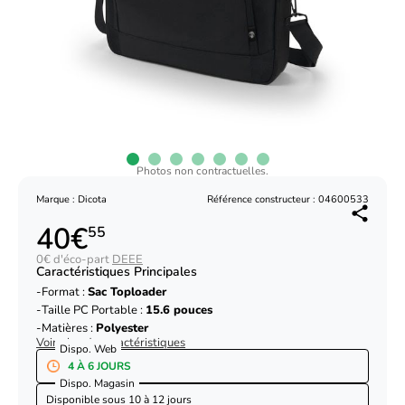
Photos non contractuelles.
Marque : Dicota
Référence constructeur : 04600533
40€
55
0€ d'éco-part
DEEE
Caractéristiques Principales
Format :
Sac Toploader
Taille PC Portable :
15.6 pouces
Matières :
Polyester
Voir plus de caractéristiques
Dispo. Web
4 À 6 JOURS
Dispo. Magasin
Disponible sous
10 à 12 jours