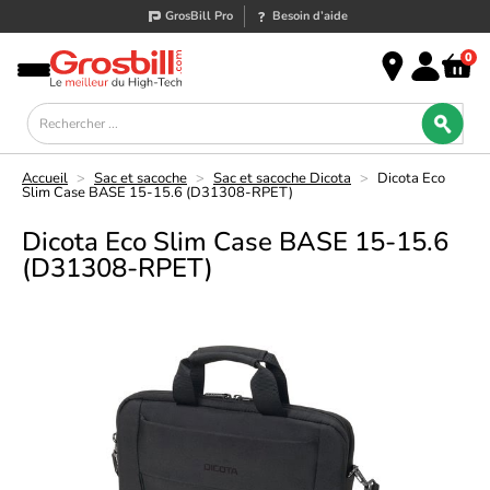
GrosBill Pro
Besoin d’aide
0
Accueil
>
Sac et sacoche
>
Sac et sacoche Dicota
>
Dicota Eco
Slim Case BASE 15-15.6 (D31308-RPET)
Dicota Eco Slim Case BASE 15-15.6
(D31308-RPET)