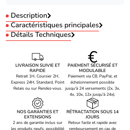
Description
Caractéristiques principales
Taille PC Portable :
Détails Techniques
15.6 pouces
Matières :
Polyester
CARACTÉRISTIQUES
Matériel
Polyester
Dicota Eco Slim Case BASE 15-15.6 (D31308-
Sangle épaule
Oui
LIVRAISON SUIVIE ET
PAIEMENT SÉCURISÉ ET
RPET)
Taille maximale de l’écran
RAPIDE
39,6 "
MODULABLE
Dicota Eco Slim Case BASE. Taille maximale de l’écran: 39,6 cm
Retrait 1H, Coursier 2H,
Paiement via CB, PayPal, et
Compatibilité de marque
Toutes marques
(15.6"), Portable à là main, Sangle épaule. Poids: 390 g.
Express 24H, Standard, Point
échelonnement possible
Coloration de surface: Monochromatique
Coloration de surface
Monochromatique
Relais ou sur Rendez-vous.
jusqu'à 24 versements (2x, 3x,
4x, 10x, 12x jusqu'à 24x).
Portable à là main
Oui
Poches extérieures
Poche frontale
NOS GARANTIES ET
RÉTRACTATION SOUS 14
Type de fermeture
Fermeture à glissière
EXTENSIONS
JOURS
Poche avant
2 ans de garantie inclus sur
Oui
Retour facile et rapide avec
les produits neufs, possibilité
remboursement en cas de