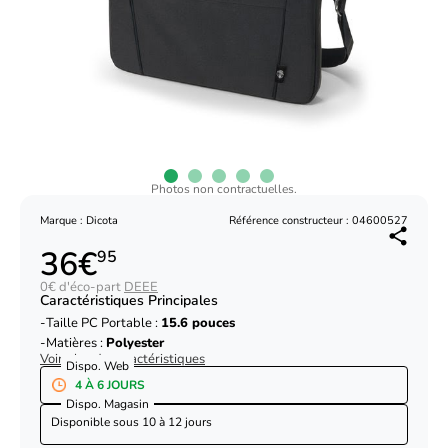
Photos non contractuelles.
Marque : Dicota
Référence constructeur : 04600527
36€
95
0€ d'éco-part
DEEE
Caractéristiques Principales
Taille PC Portable :
15.6 pouces
Matières :
Polyester
Voir plus de caractéristiques
Dispo. Web
4 À 6 JOURS
Dispo. Magasin
Disponible sous
10 à 12 jours