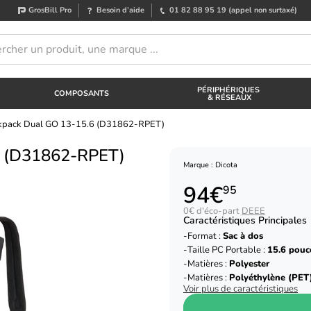
GrosBill Pro
Besoin d’aide
01 82 88 95 19
(appel non surtaxé)
PÉRIPHÉRIQUES
COMPOSANTS
& RÉSEAUX
ckpack Dual GO 13-15.6 (D31862-RPET)
6 (D31862-RPET)
Marque : Dicota
94€
95
0€ d'éco-part
DEEE
Caractéristiques Principales
Format :
Sac à dos
Taille PC Portable :
15.6 pouc
Matières :
Polyester
Matières :
Polyéthylène (PET
Voir plus de caractéristiques