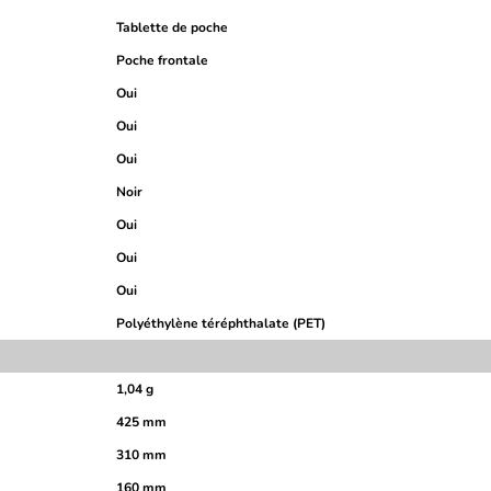
Tablette de poche
Poche frontale
Oui
Oui
Oui
Noir
Oui
Oui
Oui
Polyéthylène téréphthalate (PET)
1,04 g
425 mm
310 mm
160 mm