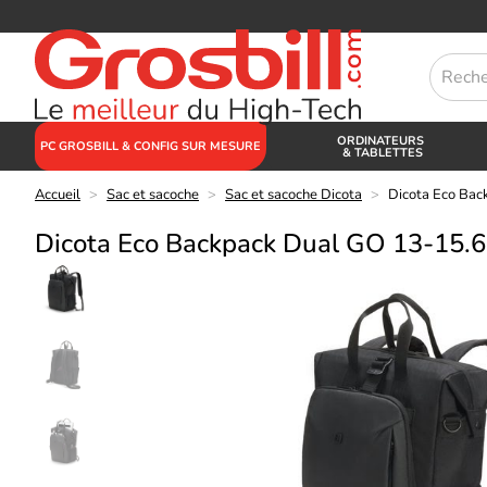
ORDINATEURS
PC GROSBILL & CONFIG SUR MESURE
& TABLETTES
Accueil
>
Sac et sacoche
>
Sac et sacoche Dicota
>
Dicota Eco Ba
Dicota Eco Backpack Dual GO 13-15.