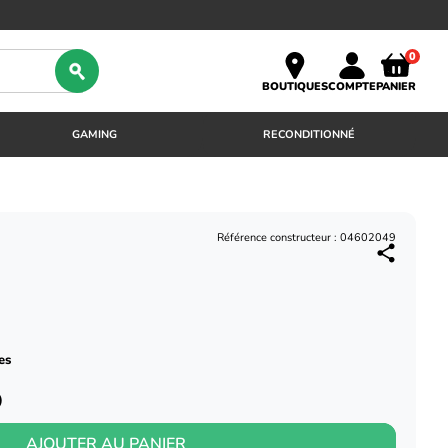
0
BOUTIQUES
COMPTE
PANIER
GAMING
RECONDITIONNÉ
Référence constructeur : 04602049
es
)
AJOUTER AU PANIER