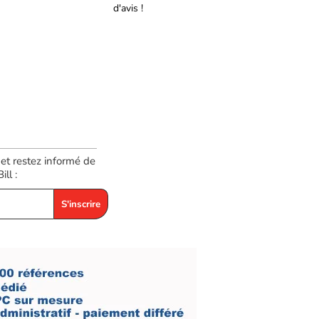
d'avis !
 et restez informé de
ll :
S'inscrire