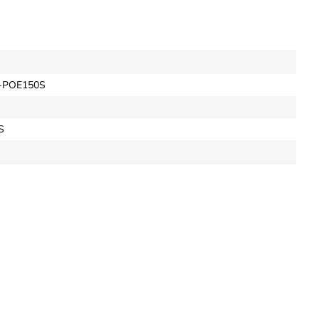
L-POE150S
S