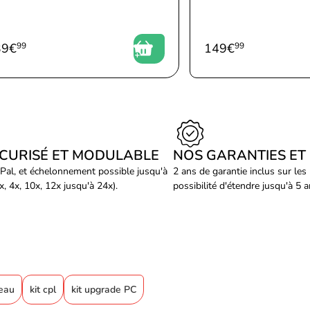
39
€
99
149
€
99
ÉCURISÉ ET MODULABLE
NOS GARANTIES ET
Pal, et échelonnement possible jusqu'à
2 ans de garantie inclus sur les
, 4x, 10x, 12x jusqu'à 24x).
possibilité d'étendre jusqu'à 5 
seau
kit cpl
kit upgrade PC