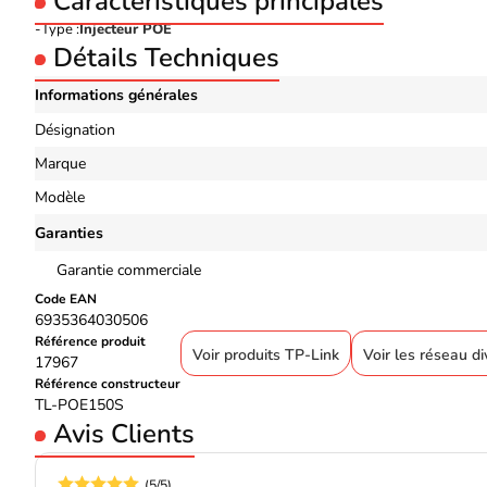
Caractéristiques principales
Type :
Injecteur POE
Détails Techniques
Informations générales
Désignation
Marque
Modèle
Garanties
Garantie commerciale
Code EAN
6935364030506
Référence produit
Voir produits TP-Link
Voir les réseau d
17967
Référence constructeur
TL-POE150S
Avis Clients
(5/5)