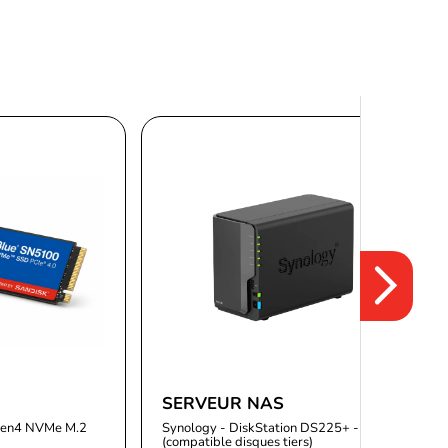
SERVEUR NAS
Gen4 NVMe M.2
Synology - DiskStation DS225+ - 2 Baies
(compatible disques tiers)