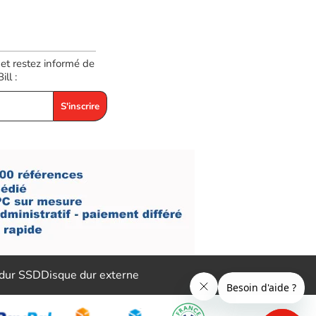
 et restez informé de
ll :
S'inscrire
 dur SSD
Disque dur externe