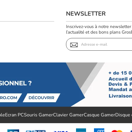
NEWSLETTER
Inscrivez-vous à notre newsletter
l’actualité et des bons plans GrosBi
ble
Ecran PC
Souris Gamer
Clavier Gamer
Casque Gamer
Disque