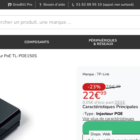
GrosBill Pro
Besoin d’aide
01 82 88 95 19
(appel non surtaxé)
PÉRIPHÉRIQUES
COMPOSANTS
& RÉSEAUX
teur PoE TL-POE150S
Marque : TP-Link
-23%
29€
99
22€
99
0,05€ d'éco-part
DEEE
Caractéristiques Principales
Type :
Injecteur POE
Voir plus de caractéristiques
Dispo. Web