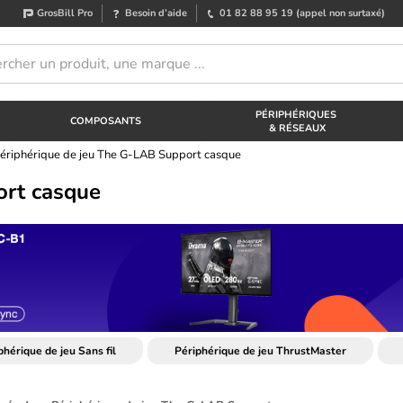
GrosBill Pro
Besoin d’aide
01 82 88 95 19
(appel non surtaxé)
PÉRIPHÉRIQUES
COMPOSANTS
& RÉSEAUX
ériphérique de jeu The G-LAB Support casque
ort casque
phérique de jeu Sans fil
Périphérique de jeu ThrustMaster