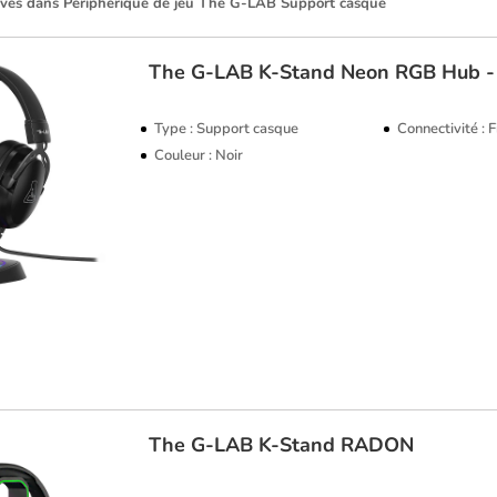
ouvés dans Périphérique de jeu The G-LAB Support casque
The G-LAB
K-Stand Neon RGB Hub -
Type : Support casque
Connectivité : F
Couleur : Noir
The G-LAB
K-Stand RADON
TOP VENTE