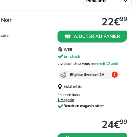
22€
99
 Noir
ilaire
AJOUTER AU PANIER
WEB
En stock
Livraison chez vous
mercredi 12 août
Eligible livraison 2H
?
MAGASIN
En stock dans
1 Magasin
24€
99