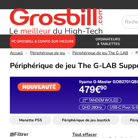
ORDINATEURS
PC GROSBILL & CONFIG SUR MESURE
& TABLETTES
Accueil
>
Périphérique de jeu
>
Périphérique de jeu The G-LAB
>
P
Périphérique de jeu The G-LAB Supp
Manette PS5
Périphérique de jeu Joystick
Péri
Filtrer
Tout effacer