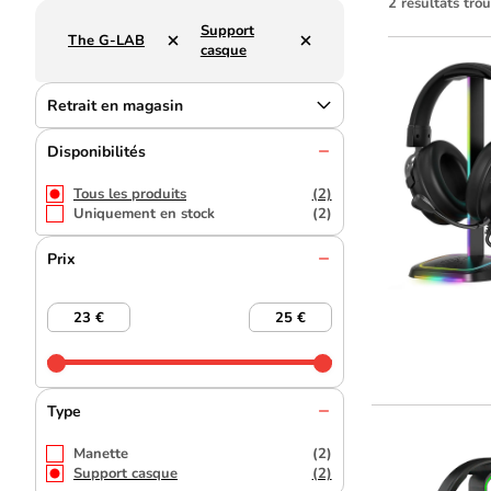
2 résultats tr
Support
The G-LAB
casque
Retrait en magasin
Disponibilités
Tous les produits
(2)
Uniquement en stock
(2)
Prix
Type
Manette
(2)
Support casque
(2)