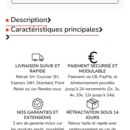
Description
Caractéristiques principales
MCL Samar Kit de nettoyage + Plasma liquide
12ml
Type :
Nettoyant
Type :
Liquide de Nettoyage
Code EAN
Voir produits MCL Samar
3700224734343
Référence produit
Voir les nettoyage MCL Samar
04100413
Référence constructeur
LIVRAISON SUIVIE ET
PAIEMENT SÉCURISÉ ET
NB-170/N
RAPIDE
MODULABLE
Retrait 1H, Coursier 2H,
Paiement via CB, PayPal, et
Express 24H, Standard, Point
échelonnement possible
Relais ou sur Rendez-vous.
jusqu'à 24 versements (2x, 3x,
4x, 10x, 12x jusqu'à 24x).
NOS GARANTIES ET
RÉTRACTATION SOUS 14
EXTENSIONS
JOURS
2 ans de garantie inclus sur
Retour facile et rapide avec
les produits neufs, possibilité
remboursement en cas de