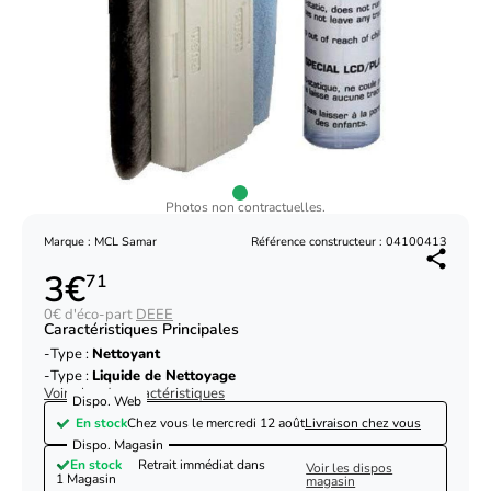
Photos non contractuelles.
Marque : MCL Samar
Référence constructeur : 04100413
3€
71
0€ d'éco-part
DEEE
Caractéristiques Principales
Type :
Nettoyant
Type :
Liquide de Nettoyage
Voir plus de caractéristiques
Dispo. Web
En stock
Chez vous le
mercredi 12 août
Livraison chez vous
Dispo. Magasin
En stock
Retrait immédiat dans
Voir les dispos
1 Magasin
magasin