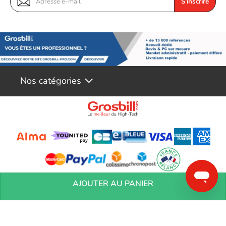
S'inscrire
Nos catégories
Conditions générales de réservation
Conditions générales de vente
Mentions
AJOUTER AU PANIER
légales
Vos informations personnelles
Préférences Cookies
Aide &
Contact
Devenez partenaires
Marques
Blog