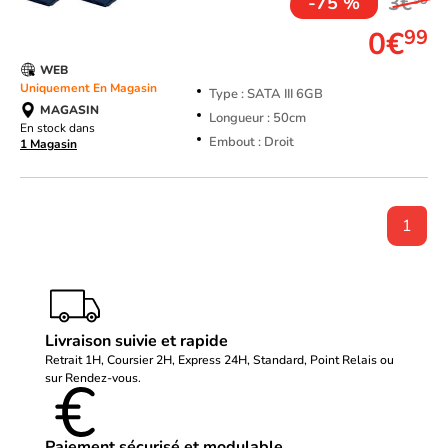
3€
-75 %
0€
99
WEB
Uniquement En Magasin
Type : SATA III 6GB
MAGASIN
Longueur : 50cm
En stock dans
Embout : Droit
1 Magasin
1
Livraison suivie et rapide
Retrait 1H, Coursier 2H, Express 24H, Standard, Point Relais ou
sur Rendez-vous.
Paiement sécurisé et modulable