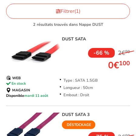
Filtrer
(1)
2 résultats trouvés dans Nappe DUST
DUST
SATA
2€
99
-66 %
0€
100
WEB
Type : SATA 1.5GB
En stock
Longueur : 50cm
MAGASIN
Embout : Droit
Disponible
mardi 11 août
DUST
SATA 3
DÉSTOCKAGE
99