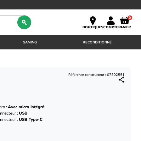
0
BOUTIQUES
COMPTE
PANIER
GAMING
RECONDITIONNÉ
Référence constructeur : 07302551
cro :
Avec micro intégré
nnecteur :
USB
nnecteur :
USB Type-C