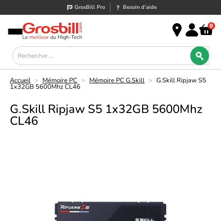
GrosBill Pro
Besoin d’aide
0
Accueil
>
Mémoire PC
>
Mémoire PC G.Skill
>
G.Skill Ripjaw S5
1x32GB 5600Mhz CL46
G.Skill Ripjaw S5 1x32GB 5600Mhz
CL46