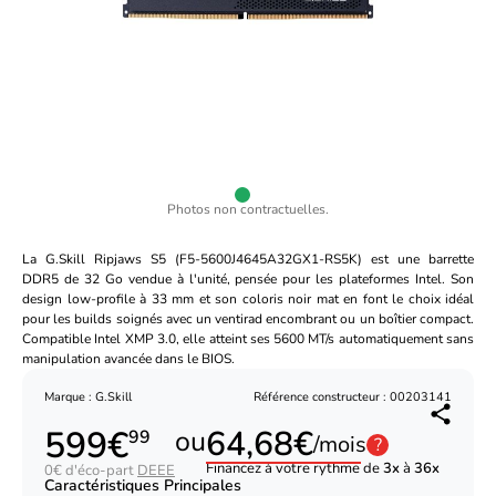
Photos non contractuelles.
La G.Skill Ripjaws S5 (F5-5600J4645A32GX1-RS5K) est une barrette
DDR5 de 32 Go vendue à l'unité, pensée pour les plateformes Intel. Son
design low-profile à 33 mm et son coloris noir mat en font le choix idéal
pour les builds soignés avec un ventirad encombrant ou un boîtier compact.
Compatible Intel XMP 3.0, elle atteint ses 5600 MT/s automatiquement sans
manipulation avancée dans le BIOS.
Marque : G.Skill
Référence constructeur : 00203141
599€
64,68€
ou
99
/mois
?
Financez à votre rythme de
3x
à
36x
0€ d'éco-part
DEEE
Caractéristiques Principales