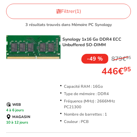
Filtrer
(1)
3 résultats trouvés dans Mémoire PC Synology
Synology
1x16 Go DDR4 ECC
Unbuffered SO-DIMM
879€
95
-49 %
446€
95
Capacité RAM : 16Go
Type de mémoire : DDR4
Fréquence (MHz) : 2666MHz
WEB
PC21300
4 à 6 jours
Nombre de barrettes : 1
MAGASIN
Couleur : PCB
10 à 12 jours