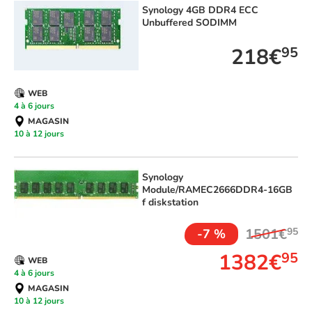
Synology
4GB DDR4 ECC
Unbuffered SODIMM
218€
95
WEB
4 à 6 jours
MAGASIN
10 à 12 jours
Synology
Module/RAMEC2666DDR4-16GB
f diskstation
1501€
95
-7 %
1382€
95
WEB
4 à 6 jours
MAGASIN
10 à 12 jours