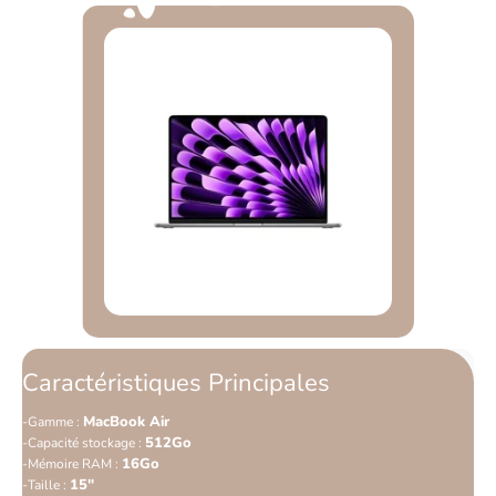
Caractéristiques Principales
MacBook Air
Gamme :
512Go
Capacité stockage :
16Go
Mémoire RAM :
15"
Taille :