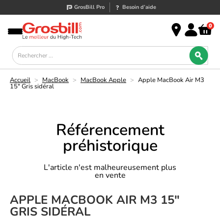
GrosBill Pro
Besoin d’aide
0
Accueil
>
MacBook
>
MacBook Apple
>
Apple MacBook Air M3
15" Gris sidéral
Référencement
préhistorique
L'article n'est malheureusement plus
en vente
APPLE MACBOOK AIR M3 15"
GRIS SIDÉRAL