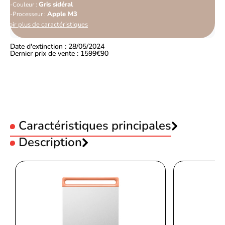
Gris sidéral
Couleur :
Apple M3
Processeur :
Voir plus de caractéristiques
Date d'extinction : 28/05/2024
Dernier prix de vente : 1599€90
Caractéristiques principales
Gamme :
Description
MacBook Air
Capacité stockage :
512Go
Apple MacBook Air M3 15" Gris sidéral
Mémoire RAM :
16Go
Taille :
15"
Couleur :
Gris sidéral
Processeur :
Apple M3