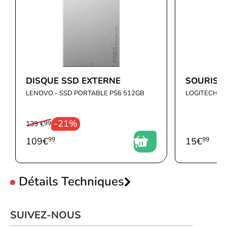
DISQUE SSD EXTERNE
SOURIS 
LENOVO - SSD PORTABLE PS6 512GB
LOGITECH - 
-21%
139 €
99
109
€
99
15
€
99
Détails Techniques
Design
SUIVEZ-NOUS
Type de produit
Ordinateur portable