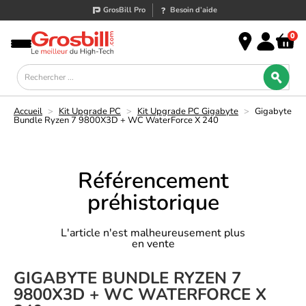
GrosBill Pro
Besoin d’aide
0
Accueil
>
Kit Upgrade PC
>
Kit Upgrade PC Gigabyte
>
Gigabyte
Bundle Ryzen 7 9800X3D + WC WaterForce X 240
Référencement
préhistorique
L'article n'est malheureusement plus
en vente
GIGABYTE BUNDLE RYZEN 7
9800X3D + WC WATERFORCE X