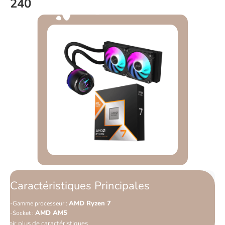
240
Caractéristiques Principales
AMD Ryzen 7
Gamme processeur :
AMD AM5
Socket :
Voir plus de caractéristiques