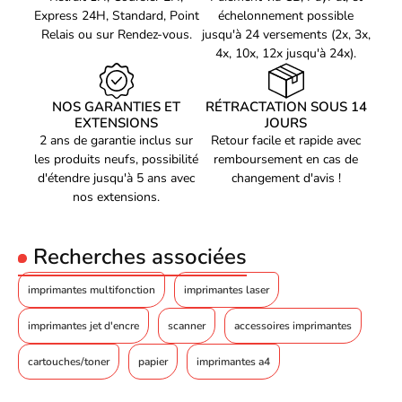
A1 (594 x 841 mm)
Express 24H, Standard, Point
échelonnement possible
maximale
Relais ou sur Rendez-vous.
jusqu'à 24 versements (2x, 3x,
Épaisseur du support
SingleSheet0.3
4x, 10x, 12x jusqu'à 24x).
ISO, Format Series A
A1, A2, A3, A3+, A4
(A0...A9)
NOS GARANTIES ET
RÉTRACTATION SOUS 14
EXTENSIONS
JOURS
ISO, Format Series A
2 ans de garantie inclus sur
Retour facile et rapide avec
A1,A2,A3,A3+,A4
(A0...A9)
les produits neufs, possibilité
remboursement en cas de
d'étendre jusqu'à 5 ans avec
changement d'avis !
ISO, Formats Series-B
B1, B2, B3, B4, B5
nos extensions.
(B0...B9)
ISO, Formats Series-B
B1,B2,B3,B4,B5
Recherches associées
(B0...B9)
Papier en rouleau
Oui
imprimantes multifonction
imprimantes laser
Papier en rouleau
Y
imprimantes jet d'encre
scanner
accessoires imprimantes
Feuilles (séparées)
Oui
cartouches/toner
papier
imprimantes a4
Feuilles (séparées)
Y
Zone non imprimable