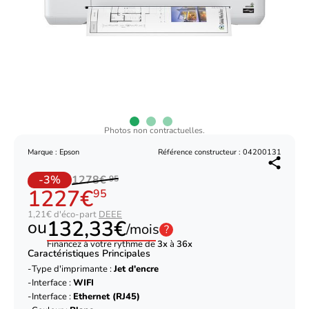
Photos non contractuelles.
Marque : Epson
Référence constructeur : 04200131
-3%
1278€
95
1227€
95
1,21€ d'éco-part
DEEE
132,33€
ou
/mois
?
Financez à votre rythme de
3x
à
36x
Caractéristiques Principales
Type d'imprimante :
Jet d'encre
Interface :
WIFI
Interface :
Ethernet (RJ45)