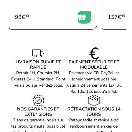
Largeur du colis
184 mm
Vis incluses
Oui
99
€
90
157
€
95
Code EAN
Voir produits HP
0193808434716
Référence produit
Voir les graveur HP
03700014
Référence constructeur
6KD15AA
LIVRAISON SUIVIE ET
PAIEMENT SÉCURISÉ ET
RAPIDE
MODULABLE
Retrait 1H, Coursier 2H,
Paiement via CB, PayPal, et
Express 24H, Standard, Point
échelonnement possible
Relais ou sur Rendez-vous.
jusqu'à 24 versements (2x, 3x,
4x, 10x, 12x jusqu'à 24x).
NOS GARANTIES ET
RÉTRACTATION SOUS 14
EXTENSIONS
JOURS
2 ans de garantie inclus sur
Retour facile et rapide avec
les produits neufs, possibilité
remboursement en cas de