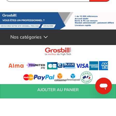
Nos catégories
Conditions générales de réservation
Conditions générales de vente
Mentions
AJOUTER AU PANIER
légales
Vos informations personnelles
Préférences Cookies
Aide &
Contact
Devenez partenaires
Marques
Blog