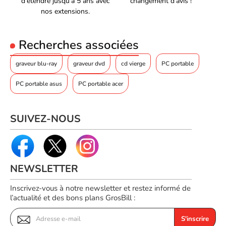
d'étendre jusqu'à 5 ans avec
changement d'avis !
nos extensions.
Recherches associées
graveur blu-ray
graveur dvd
cd vierge
PC portable
PC portable asus
PC portable acer
SUIVEZ-NOUS
NEWSLETTER
Inscrivez-vous à notre newsletter et restez informé de
l’actualité et des bons plans GrosBill :
S'inscrire