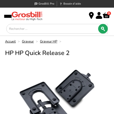
GrosBill Pro
Besoin d’aide
0
Accueil
>
Graveur
>
Graveur HP
>
HP HP Quick Release 2