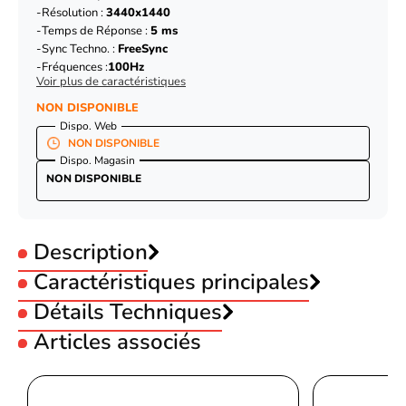
Résolution :
3440x1440
Temps de Réponse :
5 ms
Sync Techno. :
FreeSync
Fréquences :
100Hz
Voir plus de caractéristiques
NON DISPONIBLE
Dispo. Web
NON DISPONIBLE
Dispo. Magasin
NON DISPONIBLE
Description
Caractéristiques principales
Utilisation :
Détails Techniques
Bureautique
Utilisation :
Gamer
Articles associés
Utilisation :
Pro
ÉCRAN
Utilisation :
DJ/Studio
Taux de contraste
4000:1
Utilisation :
Multimédia
Taille :
34 pouces
Angle de vision horizontal
178 °