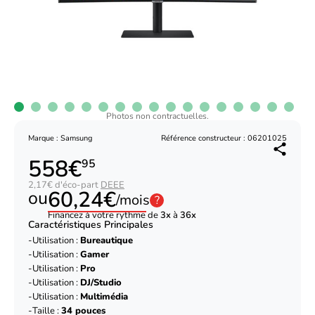
Photos non contractuelles.
Marque : Samsung
Référence constructeur : 06201025
558€
95
2,17€ d'éco-part
DEEE
60,24€
ou
/mois
?
Financez à votre rythme de
3x
à
36x
Caractéristiques Principales
Utilisation :
Bureautique
Utilisation :
Gamer
Utilisation :
Pro
Utilisation :
DJ/Studio
Utilisation :
Multimédia
Taille :
34 pouces