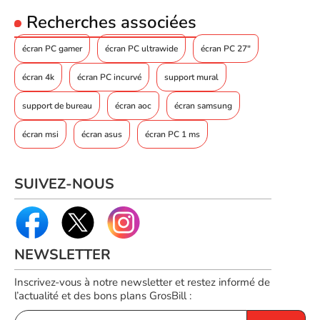
1
Recherches associées
DisplayPorts
Version de DisplayPort
1.2
écran PC gamer
écran PC ultrawide
écran PC 27"
Sortie casque audio
Y
écran 4k
écran PC incurvé
support mural
Concentrateur USB intégré
Y
Version du concentrateur
support de bureau
écran aoc
écran samsung
3.2 Gen 1 (3.1 Gen 1)
USB
écran msi
écran asus
écran PC 1 ms
ERGONOMIE
Réglage de la hauteur
Y
SUIVEZ-NOUS
Plage de l'angle
-30 - 30
d'oscillation
Angle d'inclinaison
-2 - 25
NEWSLETTER
Pivot
Y
Incrustation d'images (PIP)
Y
Inscrivez-vous à notre newsletter et restez informé de
l’actualité et des bons plans GrosBill :
Norme VESA
100 x 100
Réglage de la hauteur
120 mm