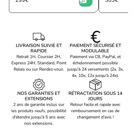
NVIDIA G-SYNC
N
AMD FreeSync
Y
Technologie sans
Y
scintillement
TV Plus
N
LIVRAISON SUIVIE ET
PAIEMENT SÉCURISÉ ET
RAPIDE
MODULABLE
MULTIMÉDIA
Retrait 1H, Coursier 2H,
Paiement via CB, PayPal, et
Haut-parleurs intégrés
N
Express 24H, Standard, Point
échelonnement possible
Relais ou sur Rendez-vous.
jusqu'à 24 versements (2x, 3x,
DESIGN
4x, 10x, 12x jusqu'à 24x).
Couleur du produit
Black
CONNECTIVITÉ
NOS GARANTIES ET
RÉTRACTATION SOUS 14
Port DVI
N
EXTENSIONS
JOURS
2 ans de garantie inclus sur
Retour facile et rapide avec
Quantité de ports HDMI
1
les produits neufs, possibilité
remboursement en cas de
Version HDMI
2.0
d'étendre jusqu'à 5 ans avec
changement d'avis !
nos extensions.
HDMI
Y
Quantité d'interface