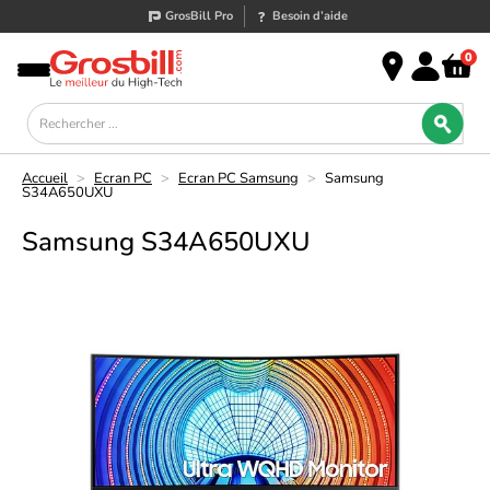
GrosBill Pro
Besoin d’aide
0
Accueil
>
Ecran PC
>
Ecran PC Samsung
>
Samsung
S34A650UXU
Samsung S34A650UXU