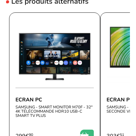
Les produits alternatifs
Type HD
UltraWide Quad HD
Type de panneau
VA
Forme d'écran
Curved screen
Nombre de couleurs
1.07 billion colours
affichées
Nom marketing du ratio de
Mega Infinity DCR
contraste dynamique
Prise en charge HDR
Y
Luminosité de l'écran
300 cd/m²
(typique)
Technologie HDR (plage
ECRAN PC
ECRAN PC
High Dynamic Range 10 (HDR10)
dynamique élevée)
SAMSUNG - SMART MONITOR M70F - 32"
SAMSUNG - S2
4K TÉLÉCOMMANDE HDR10 USB-C
SECONDE VIE-
Taux de courbure d'écran
SMART TV PLUS
1000R
REPRÉSENTATION / RÉALISATION
Mode Jeu
Y
299
€
90
303
€
51