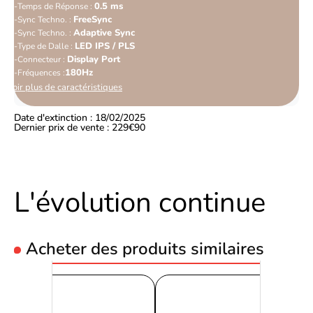
0.5 ms
Temps de Réponse :
FreeSync
Sync Techno. :
Adaptive Sync
Sync Techno. :
LED IPS / PLS
Type de Dalle :
Display Port
Connecteur :
180Hz
Fréquences :
Voir plus de caractéristiques
Date d'extinction : 18/02/2025
Dernier prix de vente : 229€90
L'évolution continue
Acheter des produits similaires