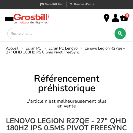
GrosBill Pro
Besoin d’aide
0
Accueil
>
Ecran PC
>
Ecran PC Lenovo
>
Lenovo Legion R27qe -
27" QHD 180Hz IPS 0.5ms Pivot FreeSync
Référencement
préhistorique
L'article n'est malheureusement plus
en vente
LENOVO LEGION R27QE - 27" QHD
180HZ IPS 0.5MS PIVOT FREESYNC