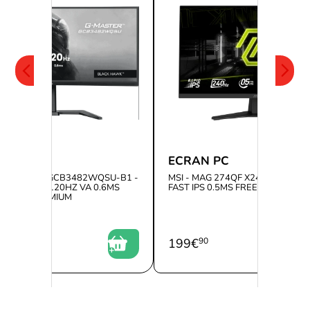
 PC
ECRAN PC
- G-MASTER GCB3482WQSU-B1 -
MSI - MAG 274QF X24 - 27" QHD
VE UWQHD 120HZ VA 0.6MS
FAST IPS 0.5MS FREESYNC PREM
ESYNC PREMIUM
0
199
€
90