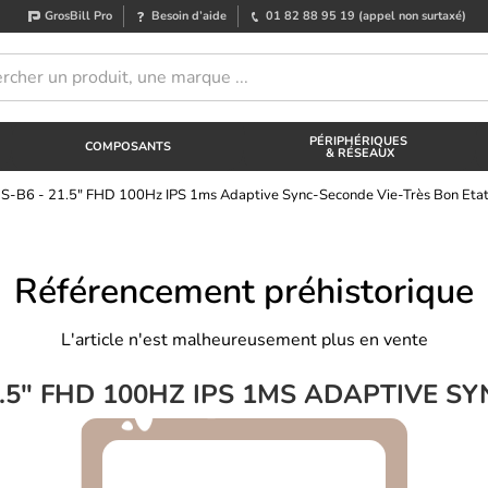
GrosBill Pro
Besoin d’aide
01 82 88 95 19
(appel non surtaxé)
PÉRIPHÉRIQUES
COMPOSANTS
& RÉSEAUX
-B6 - 21.5" FHD 100Hz IPS 1ms Adaptive Sync-Seconde Vie-Très Bon Eta
Référencement préhistorique
L'article n'est malheureusement plus en vente
1.5" FHD 100HZ IPS 1MS ADAPTIVE S