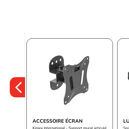
ACCESSOIRE ÉCRAN
L
Kimex International - Support mural articulé
Spi