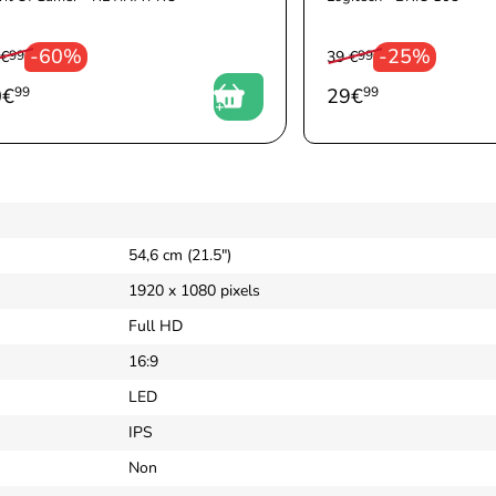
-60%
-25%
 €
99
39 €
99
0
€
99
29
€
99
54,6 cm (21.5")
1920 x 1080 pixels
Full HD
16:9
LED
IPS
Non