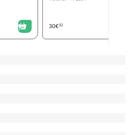
30
€
32