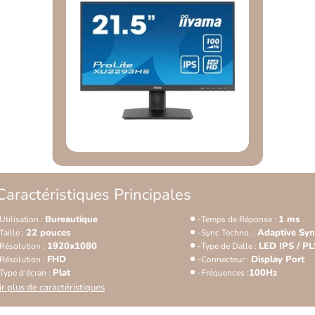
Caractéristiques Principales
Bureautique
1 ms
Utilisation :
Temps de Réponse :
22 pouces
Adaptive Syn
Taille :
Sync Techno. :
1920x1080
LED IPS / PL
Résolution :
Type de Dalle :
FHD
Display Port
Résolution :
Connecteur :
Plat
100Hz
Type d'écran :
Fréquences :
ir plus de caractéristiques