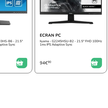
ECRAN PC
93HS-B6 - 21.5"
Iiyama - G2245HSU-B2 - 21.5" FHD 100Hz
ptive Sync
1ms IPS Adaptive Sync
94
€
90