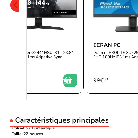
ECRAN PC
ECRAN PC
iyama - G-Master G2441HSU-B1 - 23.8"
Iiyama - PROLITE XU22
HD 144Hz IPS 1ms Adpative Sync
FHD 100Hz IPS 1ms Ada
reeSync
104
€
90
99
€
90
Caractéristiques principales
Utilisation :
Bureautique
Taille :
22 pouces