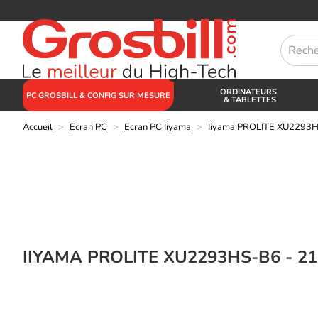
ORDINATEURS
PC GROSBILL & CONFIG SUR MESURE
& TABLETTES
Accueil
>
Ecran PC
>
Ecran PC Iiyama
>
Iiyama PROLITE XU2293HS
IIYAMA PROLITE XU2293HS-B6 - 2