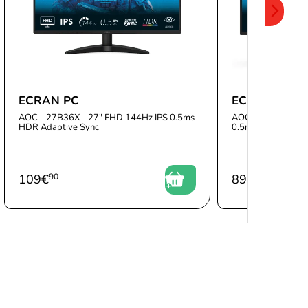
ECRAN PC
ECRAN PC
AOC - 27B36X - 27" FHD 144Hz IPS 0.5ms
AOC - 24B36X - 2
HDR Adaptive Sync
0.5ms HDR Adapti
109
€
90
89
€
90