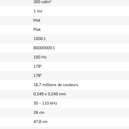
300 cd/m²
1 ms
Mat
Plat
1000:1
80000000:1
100 Hz
178°
178°
16,7 millions de couleurs
0,249 x 0,249 mm
30 - 110 kHz
26 cm
47,8 cm