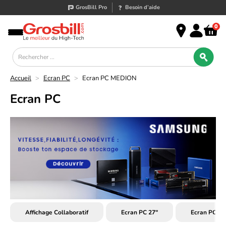
GrosBill Pro
Besoin d’aide
0
Accueil
>
Ecran PC
>
Ecran PC MEDION
Ecran PC
Affichage Collaboratif
Ecran PC 27"
Ecran PC Bu