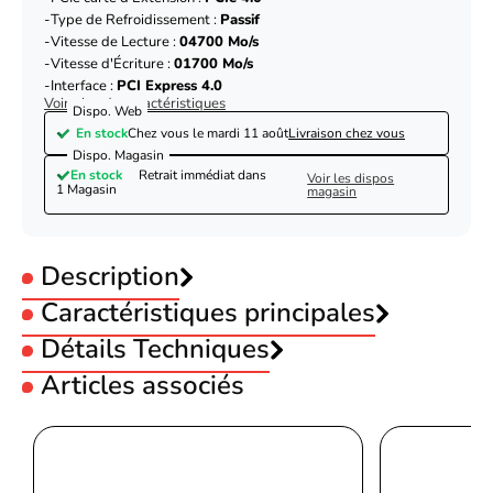
Type de Refroidissement :
Passif
Vitesse de Lecture :
04700 Mo/s
Vitesse d'Écriture :
01700 Mo/s
Interface :
PCI Express 4.0
Voir plus de caractéristiques
Dispo. Web
En stock
Chez vous le
mardi 11 août
Livraison chez vous
Dispo. Magasin
En stock
Retrait immédiat dans
Voir les dispos
1 Magasin
magasin
Description
Caractéristiques principales
Capacité stockage :
Détails Techniques
480-525Go
Interface Disque :
M.2
Articles associés
NVMe PCIe :
PCIe Gen4
Caractéristiques
Hauteur :
4 mm
Version NVMe
1.4
PCIe carte d'Extension :
PCIe 4.0
PNY 500 Go NVMe Gen4 M.2 - CS2241
Type de Refroidissement :
Passif
Capacité du Solid State
500 Go
Vitesse de Lecture :
04700 Mo/s
Drive (SSD)
Vitesse d'Écriture :
01700 Mo/s