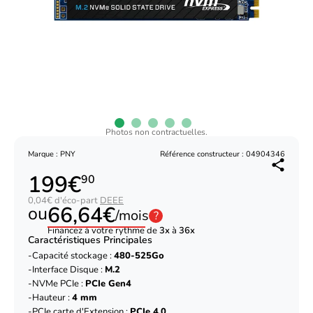
Photos non contractuelles.
Marque : PNY
Référence constructeur : 04904346
199€
90
0,04€ d'éco-part
DEEE
66,64€
ou
/mois
?
Financez à votre rythme de
3x
à
36x
Caractéristiques Principales
Capacité stockage :
480-525Go
Interface Disque :
M.2
NVMe PCIe :
PCIe Gen4
Hauteur :
4 mm
PCIe carte d'Extension :
PCIe 4.0