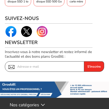
fonctionnement
disque SSD 1 to
disque SSD 500 Go
carte mère
Autres caractéristiques
Période de garantie
5 année(s)
SUIVEZ-NOUS
Code EAN
Voir produits PNY
0751492771731
Référence produit
Voir les disque ssd PNY
04904346
NEWSLETTER
Référence constructeur
M280CS2241-500-RB
Inscrivez-vous à notre newsletter et restez informé de
l’actualité et des bons plans GrosBill :
S'inscrire
Nos catégories