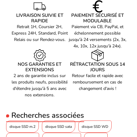
Avec une vitesse de lecture allant jusqu'à 4700 Mo/s et une
Poids et dimensions
vitesse d'écriture pouvant atteindre 1700 Mo/s, le disque SSD
LIVRAISON SUIVIE ET
PAIEMENT SÉCURISÉ ET
Largeur
80 mm
PNY 500 Go NVMe Gen4 M.2 garantit des performances
RAPIDE
MODULABLE
maximales pour toutes vos tâches informatiques. Que vous
Retrait 1H, Coursier 2H,
Paiement via CB, PayPal, et
Profondeur
4 mm
soyez un joueur passionné, un créateur de contenu ou un
Express 24H, Standard, Point
échelonnement possible
Hauteur
22 mm
utilisateur multitâche, ce disque SSD répondra à toutes vos
Relais ou sur Rendez-vous.
jusqu'à 24 versements (2x, 3x,
exigences en matière de rapidité et d'efficacité.
4x, 10x, 12x jusqu'à 24x).
Poids
6,6 g
Informations sur
l'emballage
NOS GARANTIES ET
RÉTRACTATION SOUS 14
Un disque SSD compatible avec PCI Express 4.0 pour des
EXTENSIONS
JOURS
Largeur du colis
69,8 mm
performances optimales
2 ans de garantie inclus sur
Retour facile et rapide avec
Profondeur du colis
6,45 mm
les produits neufs, possibilité
remboursement en cas de
Le disque SSD PNY 500 Go NVMe Gen4 M.2 est compatible avec
d'étendre jusqu'à 5 ans avec
changement d'avis !
Hauteur du colis
99 mm
PCI Express 4.0, la dernière version de cette interface de
nos extensions.
connexion pour les périphériques de stockage. Avec une bande
Type d'emballage
Boîte
passante plus élevée que les versions précédentes, cette interface
Conditions
assure des performances optimales pour votre disque SSD, vous
Recherches associées
environnementales
permettant de profiter pleinement de ses capacités.
Température d'opération
0 - 70 °C
disque SSD m.2
disque SSD sata
disque SSD WD
Température hors
-40 - 85 °C