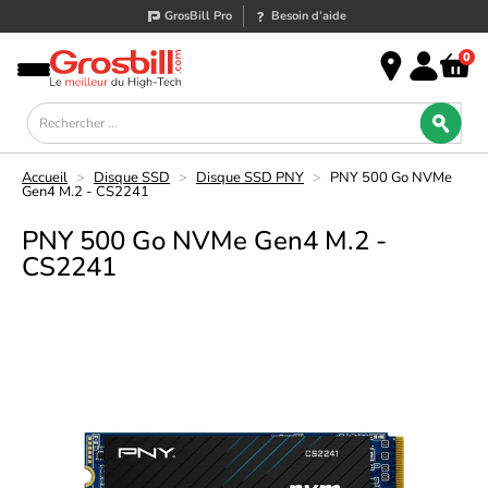
GrosBill Pro
Besoin d’aide
0
Accueil
>
Disque SSD
>
Disque SSD PNY
>
PNY 500 Go NVMe
Gen4 M.2 - CS2241
PNY 500 Go NVMe Gen4 M.2 -
CS2241