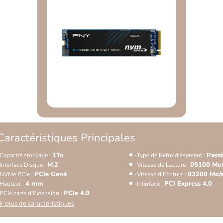
Caractéristiques Principales
1To
Passi
Capacité stockage :
Type de Refroidissement :
M.2
05100 Mo/
Interface Disque :
Vitesse de Lecture :
PCIe Gen4
03200 Mo/
NVMe PCIe :
Vitesse d'Écriture :
4 mm
PCI Express 4.0
Hauteur :
Interface :
PCIe 4.0
PCIe carte d'Extension :
ir plus de caractéristiques