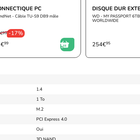
ONNECTIQUE PC
DISQUE DUR EXT
endNet - Câble TU-S9 DB9 mâle
WD - MY PASSPORT 6TB
WORLDWIDE
-17%
 €
99
3
€
99
254
€
95
1.4
1 To
M.2
PCI Express 4.0
Oui
3D NAND