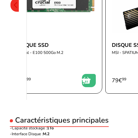
DISQUE SSD
DISQUE S
Crucial - E100 500Go M.2
MSI - SPATIUM
79
€
99
79
€
99
Caractéristiques principales
Capacité stockage :
1To
Interface Disque :
M.2