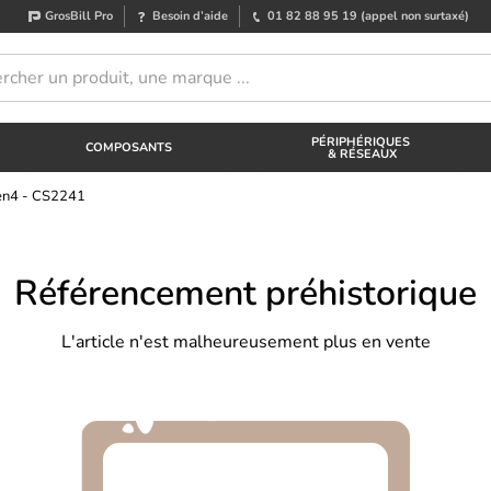
GrosBill Pro
Besoin d’aide
01 82 88 95 19
(appel non surtaxé)
PÉRIPHÉRIQUES
COMPOSANTS
& RÉSEAUX
en4 - CS2241
Référencement préhistorique
L'article n'est malheureusement plus en vente