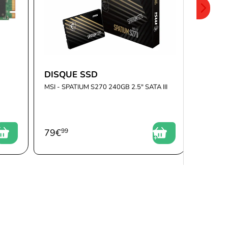
DISQUE SSD
MSI - SPATIUM S270 240GB 2.5" SATA III
79
€
99