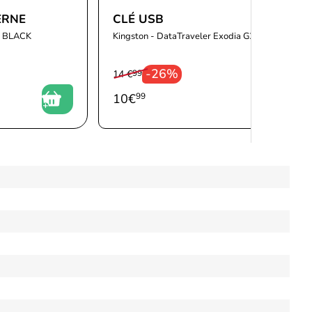
ERNE
CLÉ USB
 BLACK
Kingston - DataTraveler Exodia G2 128GB
-26%
14 €
99
10
€
99