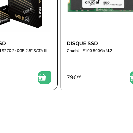
SD
DISQUE SSD
 S270 240GB 2.5" SATA III
Crucial - E100 500Go M.2
79
€
99