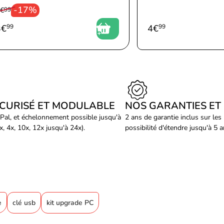
-17%
 €
99
3
€
99
4
€
99
ÉCURISÉ ET MODULABLE
NOS GARANTIES ET
Pal, et échelonnement possible jusqu'à
2 ans de garantie inclus sur les
, 4x, 10x, 12x jusqu'à 24x).
possibilité d'étendre jusqu'à 5 
e
clé usb
kit upgrade PC