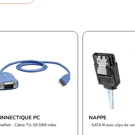
ONNECTIQUE PC
NAPPE
endNet - Câble TU-S9 DB9 mâle
- SATA III avec clips de ve