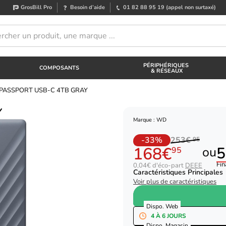
GrosBill Pro
Besoin d’aide
01 82 88 95 19
(appel non surtaxé)
PÉRIPHÉRIQUES
COMPOSANTS
& RÉSEAUX
PASSPORT USB-C 4TB GRAY
Y
Marque : WD
-33%
253€
95
168€
5
ou
95
Fin
0,04€ d'éco-part
DEEE
Caractéristiques Principales
Voir plus de caractéristiques
Dispo. Web
4 À 6 JOURS
Dispo. Magasin