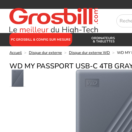
ORDINATEURS
PC GROSBILL & CONFIG SUR MESURE
& TABLETTES
Accueil
>
Disque dur externe
>
Disque dur externe WD
>
WD MY 
WD MY PASSPORT USB-C 4TB GRA