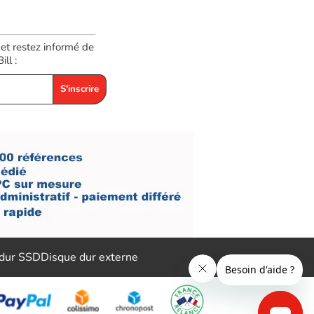
 et restez informé de
ll :
S'inscrire
 dur SSD
Disque dur externe