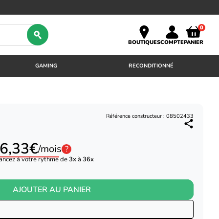
0
BOUTIQUES
COMPTE
PANIER
GAMING
RECONDITIONNÉ
Référence constructeur : 08502433
6,33€
/mois
?
ancez à votre rythme de
3x
à
36x
AJOUTER AU PANIER