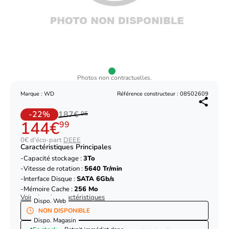
Photos non contractuelles.
Marque : WD
Référence constructeur : 08502609
-22%
187€
95
144€
99
0€ d'éco-part
DEEE
Caractéristiques Principales
Capacité stockage :
3To
Vitesse de rotation :
5640 Tr/min
Interface Disque :
SATA 6Gb/s
Mémoire Cache :
256 Mo
Voir plus de caractéristiques
Dispo. Web
NON DISPONIBLE
Dispo. Magasin