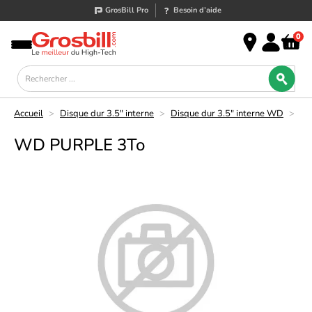
GrosBill Pro
Besoin d’aide
0
Accueil
>
Disque dur 3.5" interne
>
Disque dur 3.5" interne WD
>
WD PURPLE 3To