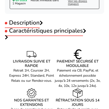
En stock
Retrait immédiat dans
Voir les dispos
1 Magasin
magasin
Description
Caractéristiques principales
Capacité stockage :
3To
Vitesse de rotation :
5640 Tr/min
Code EAN
Voir produits WD
Interface Disque :
SATA 6Gb/s
0718037905730
Mémoire Cache :
256 Mo
Référence produit
Voir les disque dur 3.5" interne WD
08502609
WD PURPLE 3To
Référence constructeur
LIVRAISON SUIVIE ET
PAIEMENT SÉCURISÉ ET
WD34PURZ
RAPIDE
MODULABLE
Retrait 1H, Coursier 2H,
Paiement via CB, PayPal, et
Express 24H, Standard, Point
échelonnement possible
Relais ou sur Rendez-vous.
jusqu'à 24 versements (2x, 3x,
4x, 10x, 12x jusqu'à 24x).
NOS GARANTIES ET
RÉTRACTATION SOUS 14
EXTENSIONS
JOURS