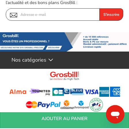
l’actualité et des bons plans GrosBill :
S'inscrire
Nos catégories
Conditions générales de réservation
Conditions générales de vente
Mentions
AJOUTER AU PANIER
légales
Vos informations personnelles
Préférences Cookies
Aide &
Contact
Devenez partenaires
Marques
Blog