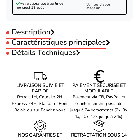
Retrait possible à partir de
Voir les dispos
mercredi 12 août
magasin
Description
Caractéristiques principales
Type :
Détails Techniques
Jet d'encre
Imprimantes compatibles :
R265
RX560
Référence produit
Epson Cartouche Claria T0803 Magenta-
02105686
LIVRAISON SUIVIE ET
PAIEMENT SÉCURISÉ ET
Seconde Vie-Etat Satisfaisant
Référence constructeur
RAPIDE
MODULABLE
C13T080340-ES
Retrait 1H, Coursier 2H,
Paiement via CB, PayPal, et
Express 24H, Standard, Point
échelonnement possible
Voir produits Epson
Relais ou sur Rendez-vous.
jusqu'à 24 versements (2x, 3x,
4x, 10x, 12x jusqu'à 24x).
Voir les consommable imprimante Epson
NOS GARANTIES ET
RÉTRACTATION SOUS 14