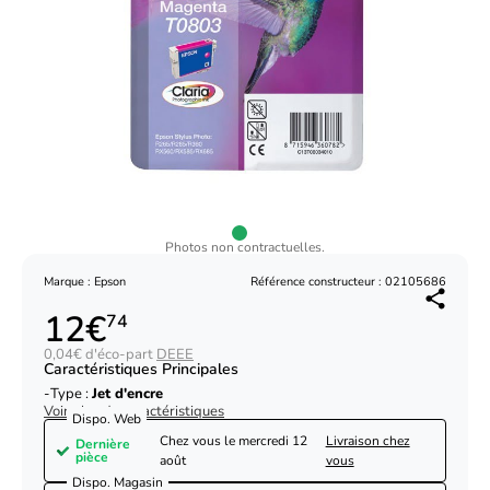
Photos non contractuelles.
Marque : Epson
Référence constructeur : 02105686
12€
74
0,04€ d'éco-part
DEEE
Caractéristiques Principales
Type :
Jet d'encre
Voir plus de caractéristiques
Dispo. Web
Chez vous le
mercredi 12
Livraison chez
Dernière
pièce
août
vous
Dispo. Magasin