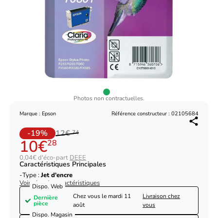
Photos non contractuelles.
Marque : Epson
Référence constructeur : 02105684
-19%
12€
74
10€
28
0,04€ d'éco-part
DEEE
Caractéristiques Principales
Type :
Jet d'encre
Voir plus de caractéristiques
Dispo. Web
Chez vous le
mardi 11
Livraison chez
Dernière
pièce
août
vous
Dispo. Magasin