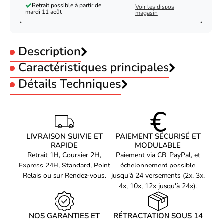
Retrait possible à partir de
Voir les dispos
mardi 11 août
magasin
Description
Caractéristiques principales
Type :
Détails Techniques
Jet d'encre
Imprimantes compatibles :
R265
RX560
Epson Cartouche Claria T0801 Noire-Seconde
LIVRAISON SUIVIE ET
PAIEMENT SÉCURISÉ ET
Référence produit
Vie-Etat Satisfaisant
RAPIDE
MODULABLE
02105684
Retrait 1H, Coursier 2H,
Paiement via CB, PayPal, et
Référence constructeur
C13T080140-ES
Express 24H, Standard, Point
échelonnement possible
Relais ou sur Rendez-vous.
jusqu'à 24 versements (2x, 3x,
Voir produits Epson
4x, 10x, 12x jusqu'à 24x).
Voir les consommable imprimante Epson
NOS GARANTIES ET
RÉTRACTATION SOUS 14