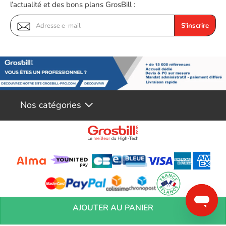
l’actualité et des bons plans GrosBill :
S'inscrire
Nos catégories
Conditions générales de réservation
Conditions générales de vente
Mentions
AJOUTER AU PANIER
légales
Vos informations personnelles
Préférences Cookies
Aide &
Contact
Devenez partenaires
Marques
Blog